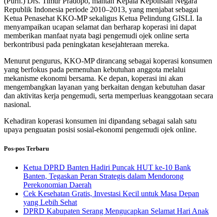
(Purn.) Drs. Timur Pradopo, mantan Kepala Kepolisian Negara
Republik Indonesia periode 2010–2013, yang menjabat sebagai
Ketua Penasehat KKO-MP sekaligus Ketua Pelindung GISLI. Ia
menyampaikan ucapan selamat dan berharap koperasi ini dapat
memberikan manfaat nyata bagi pengemudi ojek online serta
berkontribusi pada peningkatan kesejahteraan mereka.
Menurut pengurus, KKO-MP dirancang sebagai koperasi konsumen
yang berfokus pada pemenuhan kebutuhan anggota melalui
mekanisme ekonomi bersama. Ke depan, koperasi ini akan
mengembangkan layanan yang berkaitan dengan kebutuhan dasar
dan aktivitas kerja pengemudi, serta memperluas keanggotaan secara
nasional.
Kehadiran koperasi konsumen ini dipandang sebagai salah satu
upaya penguatan posisi sosial-ekonomi pengemudi ojek online.
Pos-pos Terbaru
Ketua DPRD Banten Hadiri Puncak HUT ke-10 Bank
Banten, Tegaskan Peran Strategis dalam Mendorong
Perekonomian Daerah
Cek Kesehatan Gratis, Investasi Kecil untuk Masa Depan
yang Lebih Sehat
DPRD Kabupaten Serang Mengucapkan Selamat Hari Anak