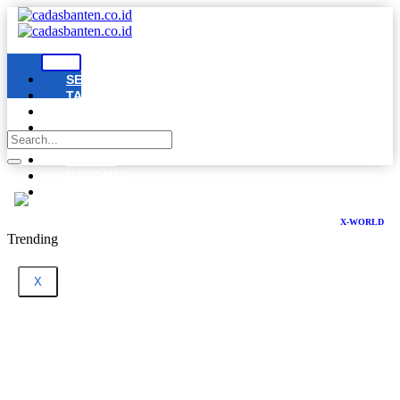
SERANG
TANGERANG
CILEGON
LEBAK
PANDEGLANG
BANTEN
NASIONAL
DPRD
BANTEN
X-WORLD
Trending
X