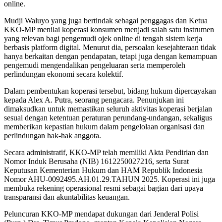
online.
Mudji Waluyo yang juga bertindak sebagai penggagas dan Ketua
KKO-MP menilai koperasi konsumen menjadi salah satu instrumen
yang relevan bagi pengemudi ojek online di tengah sistem kerja
berbasis platform digital. Menurut dia, persoalan kesejahteraan tidak
hanya berkaitan dengan pendapatan, tetapi juga dengan kemampuan
pengemudi mengendalikan pengeluaran serta memperoleh
perlindungan ekonomi secara kolektif.
Dalam pembentukan koperasi tersebut, bidang hukum dipercayakan
kepada Alex A. Putra, seorang pengacara. Penunjukan ini
dimaksudkan untuk memastikan seluruh aktivitas koperasi berjalan
sesuai dengan ketentuan peraturan perundang-undangan, sekaligus
memberikan kepastian hukum dalam pengelolaan organisasi dan
perlindungan hak-hak anggota.
Secara administratif, KKO-MP telah memiliki Akta Pendirian dan
Nomor Induk Berusaha (NIB) 1612250027216, serta Surat
Keputusan Kementerian Hukum dan HAM Republik Indonesia
Nomor AHU-0092495.AH.01.29.TAHUN 2025. Koperasi ini juga
membuka rekening operasional resmi sebagai bagian dari upaya
transparansi dan akuntabilitas keuangan.
Peluncuran KKO-MP mendapat dukungan dari Jenderal Polisi