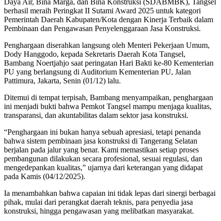
Daya Air, Bina Marga, dan Bina Konstruksi (SDABMBK), Tangsel
berhasil meraih Peringkat II Sutami Award 2025 untuk kategori
Pemerintah Daerah Kabupaten/Kota dengan Kinerja Terbaik dalam
Pembinaan dan Pengawasan Penyelenggaraan Jasa Konstruksi.
Penghargaan diserahkan langsung oleh Menteri Pekerjaan Umum,
Dody Hanggodo, kepada Sekretaris Daerah Kota Tangsel,
Bambang Noertjahjo saat peringatan Hari Bakti ke-80 Kementerian
PU yang berlangsung di Auditorium Kementerian PU, Jalan
Pattimura, Jakarta, Senin (01/12) lalu.
Ditemui di tempat terpisah, Bambang menyampaikan, penghargaan
ini menjadi bukti bahwa Pemkot Tangsel mampu menjaga kualitas,
transparansi, dan akuntabilitas dalam sektor jasa konstruksi.
“Penghargaan ini bukan hanya sebuah apresiasi, tetapi penanda
bahwa sistem pembinaan jasa konstruksi di Tangerang Selatan
berjalan pada jalur yang benar. Kami memastikan setiap proses
pembangunan dilakukan secara profesional, sesuai regulasi, dan
mengedepankan kualitas,” ujarnya dari keterangan yang didapat
pada Kamis (04/12/2025).
Ia menambahkan bahwa capaian ini tidak lepas dari sinergi berbagai
pihak, mulai dari perangkat daerah teknis, para penyedia jasa
konstruksi, hingga pengawasan yang melibatkan masyarakat.