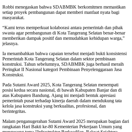
Robbi menegaskan bahwa SDABMBK berkomitmen memastikan
setiap proyek pembangunan dapat memberi manfaat nyata bagi
masyarakat.
“Kami terus memperkuat kolaborasi antara pemerintah dan pihak
swasta agar pembangunan di Kota Tangerang Selatan benar-benar
memberikan dampak positif dan memudahkan kehidupan warga,”
jelasnya.
Ia menambahkan bahwa capaian tersebut menjadi bukti konsistensi
Pemerintah Kota Tangerang Selatan dalam sektor pembinaan
konstruksi. Tahun sebelumnya, SDABMBK juga berhasil meraih
Peringkat II Nasional kategori Pembinaan Penyelenggaraan Jasa
Konstruksi.
Pada Sutami Award 2025, Kota Tangerang Selatan menempati
posisi kedua secara nasional, di bawah Kabupaten Banjar dan di
atas Kabupaten Bandung. Ajang ini menjadi bentuk apresiasi
pemerintah pusat terhadap kinerja daerah dalam mendukung tata
kelola jasa konstruksi yang berkualitas, profesional, dan
berintegritas.
Malam penganugerahan Sutami Award 2025 merupakan bagian dari
rangkaian Hari Bakti ke-80 Kementerian Pekerjaan Umum yang
mengusung tema “Infrastruktur Berkeadilan, Rakyat Sejahtera,