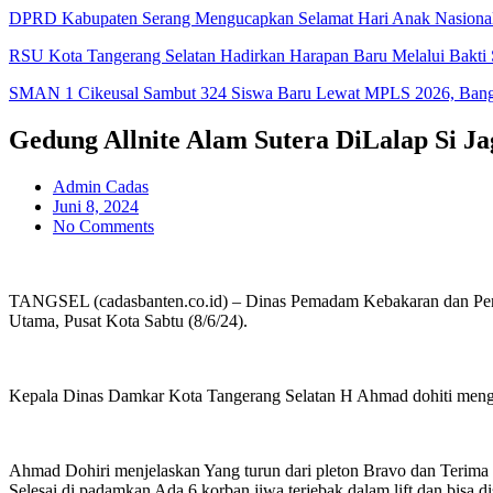
DPRD Kabupaten Serang Mengucapkan Selamat Hari Anak Nasiona
RSU Kota Tangerang Selatan Hadirkan Harapan Baru Melalui Bakti S
SMAN 1 Cikeusal Sambut 324 Siswa Baru Lewat MPLS 2026, Bangun
Gedung Allnite Alam Sutera DiLalap Si J
Admin Cadas
Juni 8, 2024
No Comments
TANGSEL (cadasbanten.co.id) – Dinas Pemadam Kebakaran dan Penye
Utama, Pusat Kota Sabtu (8/6/24).
Kepala Dinas Damkar Kota Tangerang Selatan H Ahmad dohiti mengatak
Ahmad Dohiri menjelaskan Yang turun dari pleton Bravo dan Terima 
Selesai di padamkan Ada 6 korban jiwa terjebak dalam lift dan bisa 