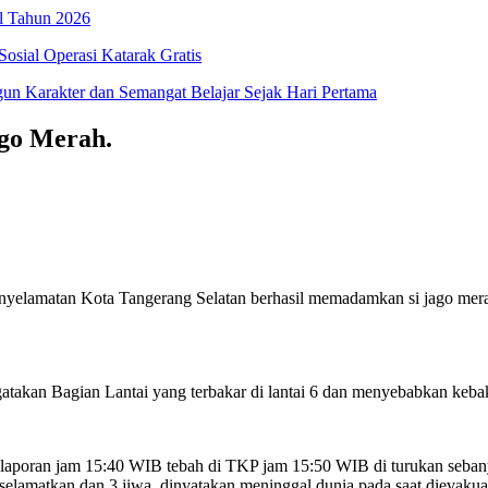
l Tahun 2026
osial Operasi Katarak Gratis
 Karakter dan Semangat Belajar Sejak Hari Pertama
ago Merah.
lamatan Kota Tangerang Selatan berhasil memadamkan si jago merah 
an Bagian Lantai yang terbakar di lantai 6 dan menyebabkan kebakara
laporan jam 15:40 WIB tebah di TKP jam 15:50 WIB di turukan sebany
diselamatkan dan 3 jiwa dinyatakan meninggal dunia pada saat dievaku