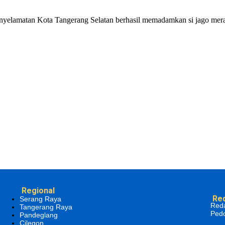
elamatan Kota Tangerang Selatan berhasil memadamkan si jago mera
Regional
Re
Serang Raya
Red
Tangerang Raya
Ped
Pandeglang
Cilegon