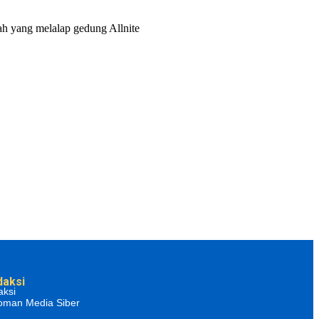
h yang melalap gedung Allnite
daksi
aksi
oman Media Siber