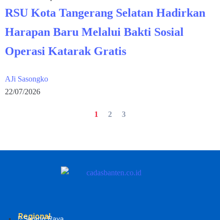
RSU Kota Tangerang Selatan Hadirkan
Harapan Baru Melalui Bakti Sosial
Operasi Katarak Gratis
AJi Sasongko
22/07/2026
1
2
3
Regional
Serang Raya