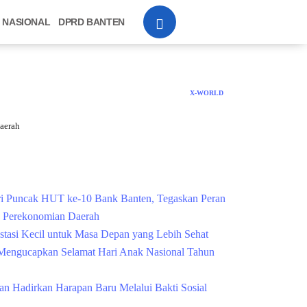
NASIONAL
DPRD BANTEN
X-WORLD
aerah
Cek Kesehatan Grati
i Puncak HUT ke-10 Bank Banten, Tegaskan Peran
g Perekonomian Daerah
estasi Kecil untuk Masa Depan yang Lebih Sehat
engucapkan Selamat Hari Anak Nasional Tahun
n Hadirkan Harapan Baru Melalui Bakti Sosial