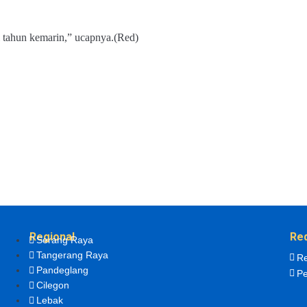
ri tahun kemarin,” ucapnya.(Red)
Regional
Re
Serang Raya
Tangerang Raya
Re
Pandeglang
Pe
Cilegon
Lebak