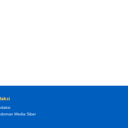
daksi
daksi
doman Media Siber