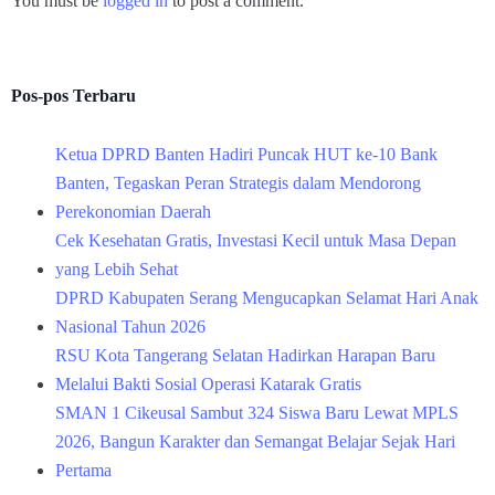
You must be
logged in
to post a comment.
Pos-pos Terbaru
Ketua DPRD Banten Hadiri Puncak HUT ke-10 Bank
Banten, Tegaskan Peran Strategis dalam Mendorong
Perekonomian Daerah
Cek Kesehatan Gratis, Investasi Kecil untuk Masa Depan
yang Lebih Sehat
DPRD Kabupaten Serang Mengucapkan Selamat Hari Anak
Nasional Tahun 2026
RSU Kota Tangerang Selatan Hadirkan Harapan Baru
Melalui Bakti Sosial Operasi Katarak Gratis
SMAN 1 Cikeusal Sambut 324 Siswa Baru Lewat MPLS
2026, Bangun Karakter dan Semangat Belajar Sejak Hari
Pertama