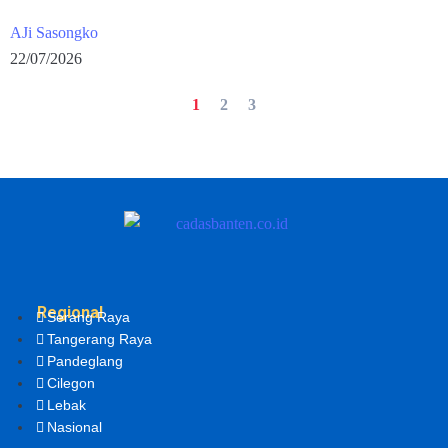
AJi Sasongko
22/07/2026
1
2
3
Regional
Serang Raya
Tangerang Raya
Pandeglang
Cilegon
Lebak
Nasional