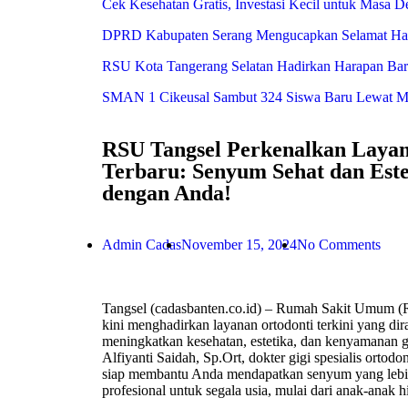
Cek Kesehatan Gratis, Investasi Kecil untuk Masa 
DPRD Kabupaten Serang Mengucapkan Selamat Har
RSU Kota Tangerang Selatan Hadirkan Harapan Baru 
SMAN 1 Cikeusal Sambut 324 Siswa Baru Lewat MPL
RSU Tangsel Perkenalkan Layan
Terbaru: Senyum Sehat dan Este
dengan Anda!
Admin Cadas
November 15, 2024
No Comments
Tangsel (cadasbanten.co.id) – Rumah Sakit Umum (
kini menghadirkan layanan ortodonti terkini yang di
meningkatkan kesehatan, estetika, dan kenyamanan g
Alfiyanti Saidah, Sp.Ort, dokter gigi spesialis ortod
siap membantu Anda mendapatkan senyum yang lebi
profesional untuk segala usia, mulai dari anak-anak h