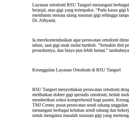
Layanan ortodonti RSU Tangsel menangani berbagai ko
berjejal, atau gigi yang terimpaksi. “Pada kasus gigi b
membantu menata ulang susunan gigi sehingga tampak l
Dr. Alfiyanti.
Ia merekomendasikan agar perawatan ortodonti dimulai
tahun, saat gigi anak mulai tumbuh. “Semakin dini 
prosedurnya, dan biaya pun lebih hemat,” tambahnya
Keunggulan Layanan Ortodonti di RSU Tangsel
RSU Tangsel menyediakan perawatan ortodonti denga
melibatkan dokter gigi spesialis ortodonti, bedah mul
memberikan solusi komprehensif bagi pasien. Keunggu
TMJ Center, pusat perawatan sendi rahang unggulan
menangani berbagai keluhan sendi rahang dan bekerj
untuk mengatasi masalah susunan gigi yang memenga