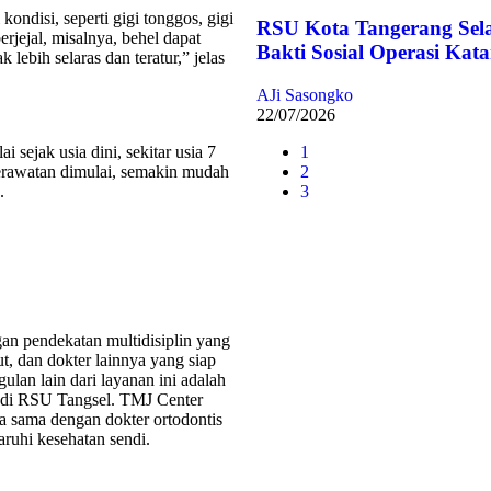
ndisi, seperti gigi tonggos, gigi
RSU Kota Tangerang Sel
erjejal, misalnya, behel dapat
Bakti Sosial Operasi Kata
ebih selaras dan teratur,” jelas
AJi Sasongko
22/07/2026
 sejak usia dini, sekitar usia 7
1
perawatan dimulai, semakin mudah
2
.
3
n pendekatan multidisiplin yang
ut, dan dokter lainnya yang siap
lan lain dari layanan ini adalah
 di RSU Tangsel. TMJ Center
a sama dengan dokter ortodontis
ruhi kesehatan sendi.