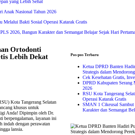
Depan yang Lebih Sehat
i Anak Nasional Tahun 2026
Melalui Bakti Sosial Operasi Katarak Gratis
S 2026, Bangun Karakter dan Semangat Belajar Sejak Hari Pertam
an Ortodonti
Pos-pos Terbaru
tis Lebih Dekat
Ketua DPRD Banten Hadir
Strategis dalam Mendoron
Cek Kesehatan Gratis, Inv
DPRD Kabupaten Serang M
2026
RSU Kota Tangerang Selata
Operasi Katarak Gratis
RSU) Kota Tangerang Selatan
SMAN 1 Cikeusal Sambut 
rancang khusus untuk
Karakter dan Semangat Bel
igi Anda! Dipimpin oleh Dr.
onti berpengalaman, layanan ini
h indah dengan perawatan
ingga lansia.