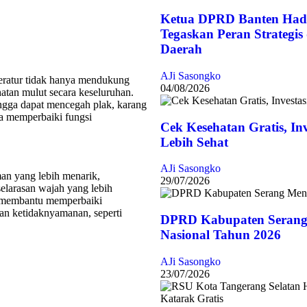
Ketua DPRD Banten Hadi
Tegaskan Peran Strategi
Daerah
AJi Sasongko
teratur tidak hanya mendukung
04/08/2026
hatan mulut secara keseluruhan.
ingga dapat mencegah plak, karang
uga memperbaiki fungsi
Cek Kesehatan Gratis, In
Lebih Sehat
AJi Sasongko
man yang lebih menarik,
29/07/2026
elarasan wajah yang lebih
ga membantu memperbaiki
n ketidaknyamanan, seperti
DPRD Kabupaten Serang
Nasional Tahun 2026
AJi Sasongko
23/07/2026