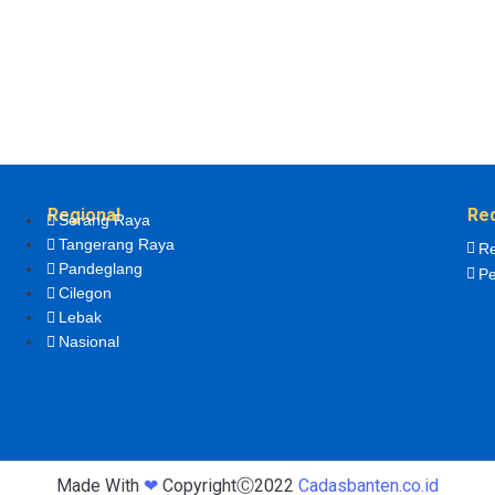
Regional
Re
Serang Raya
Tangerang Raya
Re
Pandeglang
Pe
Cilegon
Lebak
Nasional
Made With
❤
CopyrightⒸ2022
Cadasbanten.co.id