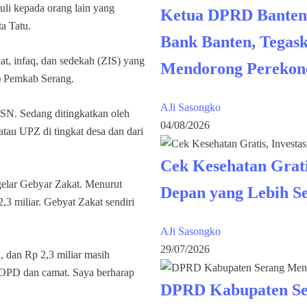
li kepada orang lain yang
Ketua DPRD Banten
a Tatu.
Bank Banten, Tegask
at, infaq, dan sedekah (ZIS) yang
Mendorong Perekon
N) Pemkab Serang.
AJi Sasongko
SN. Sedang ditingkatkan oleh
04/08/2026
tau UPZ di tingkat desa dan dari
Cek Kesehatan Grati
elar Gebyar Zakat. Menurut
Depan yang Lebih S
2,3 miliar. Gebyat Zakat sendiri
AJi Sasongko
29/07/2026
 dan Rp 2,3 miliar masih
u OPD dan camat. Saya berharap
DPRD Kabupaten Se