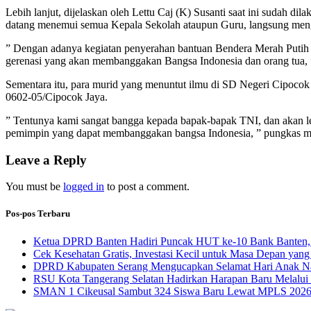
Lebih lanjut, dijelaskan oleh Lettu Caj (K) Susanti saat ini sudah 
datang menemui semua Kepala Sekolah ataupun Guru, langsung meng
” Dengan adanya kegiatan penyerahan bantuan Bendera Merah Putih 
gerenasi yang akan membanggakan Bangsa Indonesia dan orang tua, 
Sementara itu, para murid yang menuntut ilmu di SD Negeri Cipocok 
0602-05/Cipocok Jaya.
” Tentunya kami sangat bangga kepada bapak-bapak TNI, dan akan le
pemimpin yang dapat membanggakan bangsa Indonesia, ” pungkas m
Leave a Reply
You must be
logged in
to post a comment.
Pos-pos Terbaru
Ketua DPRD Banten Hadiri Puncak HUT ke-10 Bank Banten, 
Cek Kesehatan Gratis, Investasi Kecil untuk Masa Depan yang
DPRD Kabupaten Serang Mengucapkan Selamat Hari Anak Na
RSU Kota Tangerang Selatan Hadirkan Harapan Baru Melalui B
SMAN 1 Cikeusal Sambut 324 Siswa Baru Lewat MPLS 2026, 