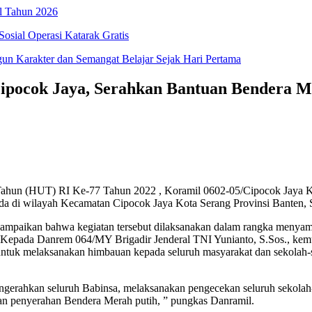
l Tahun 2026
osial Operasi Katarak Gratis
 Karakter dan Semangat Belajar Sejak Hari Pertama
ipocok Jaya, Serahkan Bantuan Bendera M
 Tahun (HUT) RI Ke-77 Tahun 2022 , Koramil 0602-05/Cipocok Jaya 
da di wilayah Kecamatan Cipocok Jaya Kota Serang Provinsi Banten, 
yampaikan bahwa kegiatan tersebut dilaksanakan dalam rangka menyam
 Kepada Danrem 064/MY Brigadir Jenderal TNI Yunianto, S.Sos., kem
ntuk melaksanakan himbauan kepada seluruh masyarakat dan sekolah-s
ngerahkan seluruh Babinsa, melaksanakan pengecekan seluruh sekolah
an penyerahan Bendera Merah putih, ” pungkas Danramil.