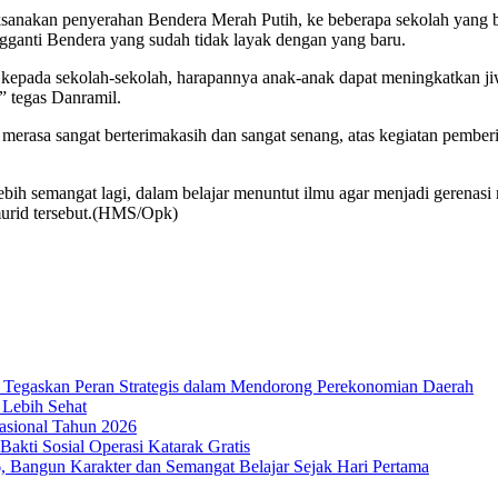
dilaksanakan penyerahan Bendera Merah Putih, ke beberapa sekolah yang 
ganti Bendera yang sudah tidak layak dengan yang baru.
kepada sekolah-sekolah, harapannya anak-anak dapat meningkatkan j
” tegas Danramil.
merasa sangat berterimakasih dan sangat senang, atas kegiatan pembe
bih semangat lagi, dalam belajar menuntut ilmu agar menjadi gerenas
urid tersebut.(HMS/Opk)
Tegaskan Peran Strategis dalam Mendorong Perekonomian Daerah
 Lebih Sehat
sional Tahun 2026
akti Sosial Operasi Katarak Gratis
Bangun Karakter dan Semangat Belajar Sejak Hari Pertama