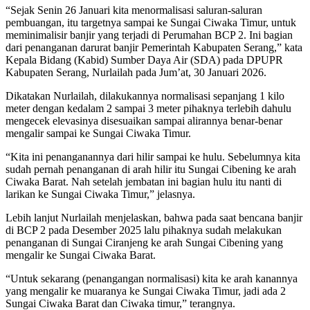
“Sejak Senin 26 Januari kita menormalisasi saluran-saluran
pembuangan, itu targetnya sampai ke Sungai Ciwaka Timur, untuk
meminimalisir banjir yang terjadi di Perumahan BCP 2. Ini bagian
dari penanganan darurat banjir Pemerintah Kabupaten Serang,” kata
Kepala Bidang (Kabid) Sumber Daya Air (SDA) pada DPUPR
Kabupaten Serang, Nurlailah pada Jum’at, 30 Januari 2026.
Dikatakan Nurlailah, dilakukannya normalisasi sepanjang 1 kilo
meter dengan kedalam 2 sampai 3 meter pihaknya terlebih dahulu
mengecek elevasinya disesuaikan sampai alirannya benar-benar
mengalir sampai ke Sungai Ciwaka Timur.
“Kita ini penanganannya dari hilir sampai ke hulu. Sebelumnya kita
sudah pernah penanganan di arah hilir itu Sungai Cibening ke arah
Ciwaka Barat. Nah setelah jembatan ini bagian hulu itu nanti di
larikan ke Sungai Ciwaka Timur,” jelasnya.
Lebih lanjut Nurlailah menjelaskan, bahwa pada saat bencana banjir
di BCP 2 pada Desember 2025 lalu pihaknya sudah melakukan
penanganan di Sungai Ciranjeng ke arah Sungai Cibening yang
mengalir ke Sungai Ciwaka Barat.
“Untuk sekarang (penangangan normalisasi) kita ke arah kanannya
yang mengalir ke muaranya ke Sungai Ciwaka Timur, jadi ada 2
Sungai Ciwaka Barat dan Ciwaka timur,” terangnya.