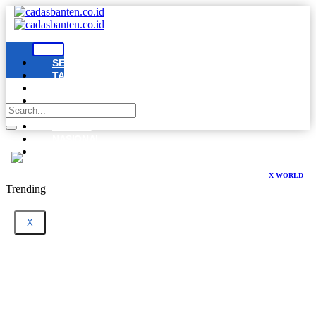
SERANG
TANGERANG
CILEGON
LEBAK
PANDEGLANG
BANTEN
NASIONAL
DPRD
BANTEN
X-WORLD
Trending
X