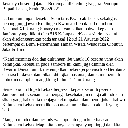
Jayabaya beserta jajaran. Bertempat di Gedung Negara Pendopo
Bupati Lebak, Senin (8/8/2022).
Dalam kunjungan tersebut Sekretaris Kwarcab Lebak sekaligus
penanggung jawab Kontingen Kwarcab Lebak pada Jambore
Nasional XI, Unang Sunarya menyampaikan bahwa kegiatan
Jambore yang diikuti oleh 516 Kabupaten/Kota se-Indonesia ini
akan diselenggarakan pada tanggal 12 s.d 21 Agustus 2022
bertempat di Bumi Perkemahan Taman Wisata Wiladatika Cibubur,
Jakarta Timur.
“Kami meminta doa dan dukungan ibu untuk 16 peserta yang akan
berangkat, kebetulan pada Jambore ini kami juga diminta oleh
Kwartir Daerah untuk menampilkan beberapa potensi lokal terutama
dari sisi budaya ditampilkan ditingkat nasional, dan kami memilih
untuk menampilkan angklung buhun” Tutur Unang.
Sementara itu Bupati Lebak berpesan kepada seluruh peserta
Jambore untuk senantiasa menjaga kesehatan, menjaga attitude dan
sikap yang baik serta menjaga kekompakan dan menunjukan bahwa
Kabupaten Lebak memiliki sopan-santun, etika dan akhlak yang
baik.
“Jangan minder dan pesimis walaupun dengan keterbatasan
Kabupaten Lebak tetapi kita punya semangat yang tinggi dan kita