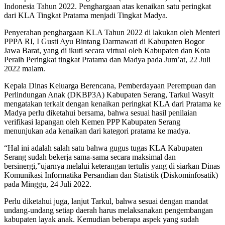
Indonesia Tahun 2022. Penghargaan atas kenaikan satu peringkat
dari KLA Tingkat Pratama menjadi Tingkat Madya.
Penyerahan penghargaan KLA Tahun 2022 di lakukan oleh Menteri
PPPA RI, I Gusti Ayu Bintang Darmawati di Kabupaten Bogor
Jawa Barat, yang di ikuti secara virtual oleh Kabupaten dan Kota
Peraih Peringkat tingkat Pratama dan Madya pada Jum’at, 22 Juli
2022 malam.
Kepala Dinas Keluarga Berencana, Pemberdayaan Perempuan dan
Perlindungan Anak (DKBP3A) Kabupaten Serang, Tarkul Wasyit
mengatakan terkait dengan kenaikan peringkat KLA dari Pratama ke
Madya perlu diketahui bersama, bahwa sesuai hasil penilaian
verifikasi lapangan oleh Kemen PPP Kabupaten Serang
menunjukan ada kenaikan dari kategori pratama ke madya.
“Hal ini adalah salah satu bahwa gugus tugas KLA Kabupaten
Serang sudah bekerja sama-sama secara maksimal dan
bersinergi,”ujarnya melalui keterangan tertulis yang di siarkan Dinas
Komunikasi Informatika Persandian dan Statistik (Diskominfosatik)
pada Minggu, 24 Juli 2022.
Perlu diketahui juga, lanjut Tarkul, bahwa sesuai dengan mandat
undang-undang setiap daerah harus melaksanakan pengembangan
kabupaten layak anak. Kemudian beberapa aspek yang sudah