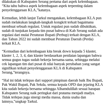
dilakukan di Kabupaten Serang pertama dari aspek kelembagaan.
“Kita tahu bahwa aspek kelembagaan aspek terpenting dalam
penyelenggaraan KLA,”katanya.
Kemudian, lebih lanjut Tarkul mengatakan, kelembagaan KLA pun
sudah melakukan langkah-langkah kongkrit terkait bagaimana
membuat sebuah regulasi. Untuk regulasi pun sudah dibuktikan,
sudah di tunjukan kepada tim pusat bahwa di Kab Serang sudah ada
regulasi dari mulai Peraturan Bupati (Perbup) terkait dengan KLA,
dan Tahun 2022 ini sudah membuat Peraturan Daerah (Perda)
terkait KLA.
“Kemudian dari kelembagaan kita break down kepada 5 klaster,
klaster 1, 2, 3, 4, dan klaster berdasarkan penilaian lapangan bahwa
semua gugus tugas sudah bekerja bersama-sama, sehingga melalui
cek lapangan tim dari pusat di nilai banyak perubahan yang sangat
signifikan terkait penyelenggaraan KLA di Kabupaten
Serang,”terangnya.
“Hal ini tidak terlepas dari support pimpinan daerah baik Ibu Bupati,
Pak Wakil Bupati, Pak Sekda, semua kepala OPD dan jejaring KLA
kita sudah bekerja bersama sehingga Alhamdulillah sesuai harapan
Kabupaten Serang naik peringkat dari pratama menjadi madya.
Tidak terlepas juga sinergi media massa, dunia usaha dan
lainnya,”ungkap Tarkul.