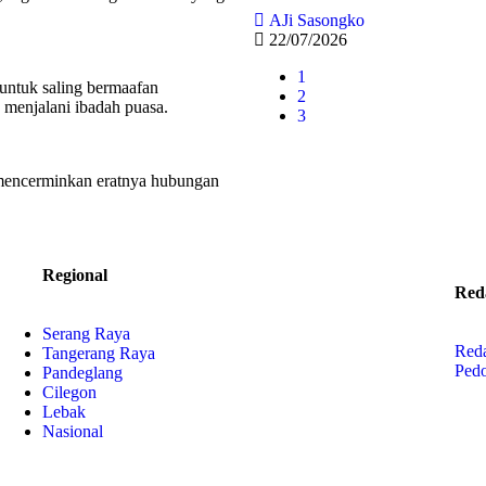
AJi Sasongko
22/07/2026
1
 untuk saling bermaafan
2
 menjalani ibadah puasa.
3
mencerminkan eratnya hubungan
Regional
Red
Serang Raya
Red
Tangerang Raya
Ped
Pandeglang
Cilegon
Lebak
Nasional