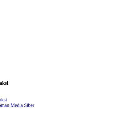
aksi
aksi
oman Media Siber