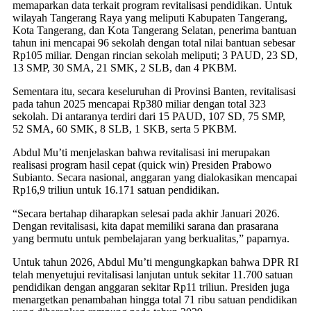
memaparkan data terkait program revitalisasi pendidikan. Untuk
wilayah Tangerang Raya yang meliputi Kabupaten Tangerang,
Kota Tangerang, dan Kota Tangerang Selatan, penerima bantuan
tahun ini mencapai 96 sekolah dengan total nilai bantuan sebesar
Rp105 miliar. Dengan rincian sekolah meliputi; 3 PAUD, 23 SD,
13 SMP, 30 SMA, 21 SMK, 2 SLB, dan 4 PKBM.
​Sementara itu, secara keseluruhan di Provinsi Banten, revitalisasi
pada tahun 2025 mencapai Rp380 miliar dengan total 323
sekolah. Di antaranya terdiri dari 15 PAUD, 107 SD, 75 SMP,
52 SMA, 60 SMK, 8 SLB, 1 SKB, serta 5 PKBM.
​Abdul Mu’ti menjelaskan bahwa revitalisasi ini merupakan
realisasi program hasil cepat (quick win) Presiden Prabowo
Subianto. Secara nasional, anggaran yang dialokasikan mencapai
Rp16,9 triliun untuk 16.171 satuan pendidikan.
​“Secara bertahap diharapkan selesai pada akhir Januari 2026.
Dengan revitalisasi, kita dapat memiliki sarana dan prasarana
yang bermutu untuk pembelajaran yang berkualitas,” paparnya.
​Untuk tahun 2026, Abdul Mu’ti mengungkapkan bahwa DPR RI
telah menyetujui revitalisasi lanjutan untuk sekitar 11.700 satuan
pendidikan dengan anggaran sekitar Rp11 triliun. Presiden juga
menargetkan penambahan hingga total 71 ribu satuan pendidikan