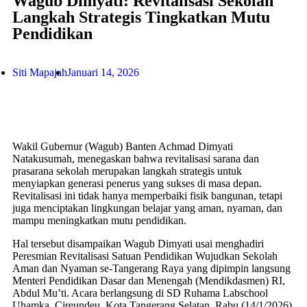
Wagub Dimyati: Revitalisasi Sekolah
Langkah Strategis Tingkatkan Mutu
Pendidikan
Siti Mapajah
Januari 14, 2026
Wakil Gubernur (Wagub) Banten Achmad Dimyati
Natakusumah, menegaskan bahwa revitalisasi sarana dan
prasarana sekolah merupakan langkah strategis untuk
menyiapkan generasi penerus yang sukses di masa depan.
Revitalisasi ini tidak hanya memperbaiki fisik bangunan, tetapi
juga menciptakan lingkungan belajar yang aman, nyaman, dan
mampu meningkatkan mutu pendidikan.
​Hal tersebut disampaikan Wagub Dimyati usai menghadiri
Peresmian Revitalisasi Satuan Pendidikan Wujudkan Sekolah
Aman dan Nyaman se-Tangerang Raya yang dipimpin langsung
Menteri Pendidikan Dasar dan Menengah (Mendikdasmen) RI,
Abdul Mu’ti. Acara berlangsung di SD Ruhama Labschool
Uhamka, Cireundeu, Kota Tangerang Selatan, Rabu (14/1/2026).