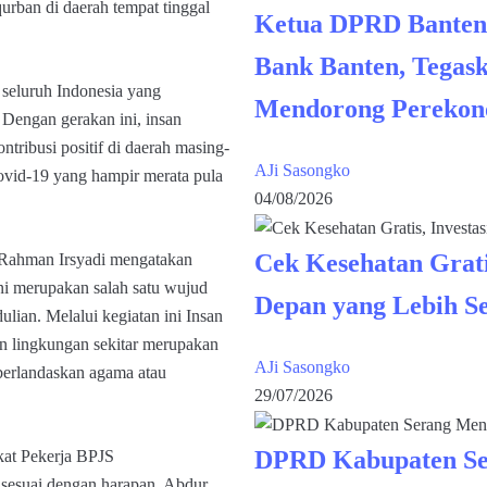
rban di daerah tempat tinggal
Ketua DPRD Banten
Bank Banten, Tegask
seluruh Indonesia yang
Mendorong Perekon
ngan gerakan ini, insan
busi positif di daerah masing-
AJi Sasongko
vid-19 yang hampir merata pula
04/08/2026
Cek Kesehatan Grati
hman Irsyadi mengatakan
 merupakan salah satu wujud
Depan yang Lebih S
an. Melalui kegiatan ini Insan
ingkungan sekitar merupakan
AJi Sasongko
 berlandaskan agama atau
29/07/2026
DPRD Kabupaten Se
kat Pekerja BPJS
 sesuai dengan harapan. Abdur