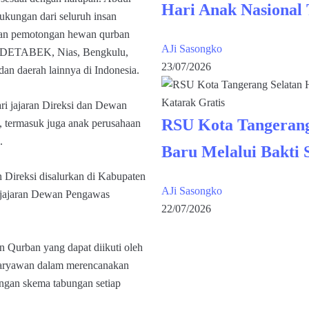
Hari Anak Nasional
kungan dari seluruh insan
an pemotongan hewan qurban
AJi Sasongko
ABODETABEK, Nias, Bengkulu,
23/07/2026
an daerah lainnya di Indonesia.
ri jajaran Direksi dan Dewan
RSU Kota Tangerang
ermasuk juga anak perusahaan
.
Baru Melalui Bakti 
n Direksi disalurkan di Kabupaten
AJi Sasongko
i jajaran Dewan Pengawas
22/07/2026
urban yang dapat diikuti oleh
 karyawan dalam merencanakan
engan skema tabungan setiap