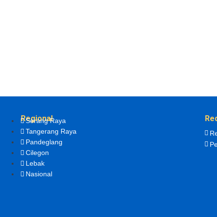
Regional
Re
Serang Raya
Tangerang Raya
Re
Pandeglang
Pe
Cilegon
Lebak
Nasional