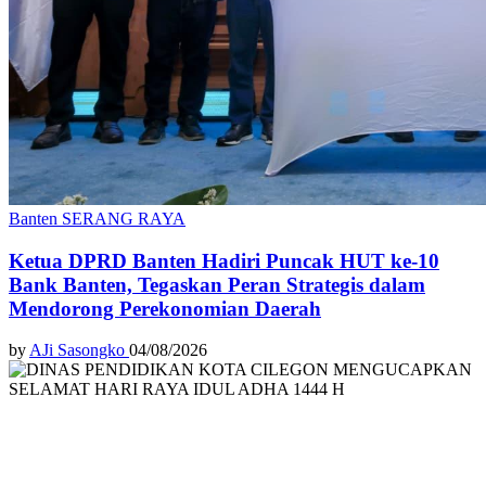
Banten
SERANG RAYA
Ketua DPRD Banten Hadiri Puncak HUT ke-10
Bank Banten, Tegaskan Peran Strategis dalam
Mendorong Perekonomian Daerah
by
AJi Sasongko
04/08/2026