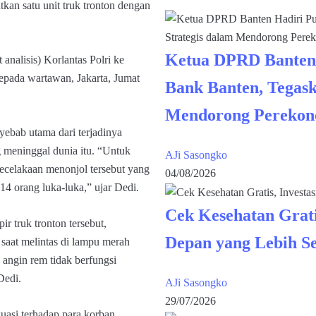
kan satu unit truk tronton dengan
Ketua DPRD Banten
analisis) Korlantas Polri ke
epada wartawan, Jakarta, Jumat
Bank Banten, Tegask
Mendorong Perekon
yebab utama dari terjadinya
 meninggal dunia itu. “Untuk
AJi Sasongko
ecelakaan menonjol tersebut yang
04/08/2026
14 orang luka-luka,” ujar Dedi.
Cek Kesehatan Grati
ir truk tronton tersebut,
Depan yang Lebih S
saat melintas di lampu merah
angin rem tidak berfungsi
Dedi.
AJi Sasongko
29/07/2026
kuasi terhadap para korban,