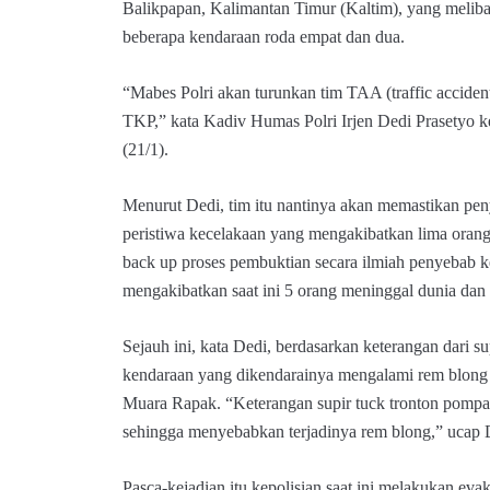
Balikpapan, Kalimantan Timur (Kaltim), yang melibat
beberapa kendaraan roda empat dan dua.
“Mabes Polri akan turunkan tim TAA (traffic accident 
TKP,” kata Kadiv Humas Polri Irjen Dedi Prasetyo k
(21/1).
Menurut Dedi, tim itu nantinya akan memastikan pen
peristiwa kecelakaan yang mengakibatkan lima orang
back up proses pembuktian secara ilmiah penyebab k
mengakibatkan saat ini 5 orang meninggal dunia dan 
Sejauh ini, kata Dedi, berdasarkan keterangan dari sup
kendaraan yang dikendarainya mengalami rem blong 
Muara Rapak. “Keterangan supir tuck tronton pompa 
sehingga menyebabkan terjadinya rem blong,” ucap 
Pasca-kejadian itu kepolisian saat ini melakukan eva