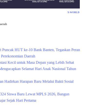
X-WORLD
aerah
Cek Kesehatan Grati
i Puncak HUT ke-10 Bank Banten, Tegaskan Peran
g Perekonomian Daerah
estasi Kecil untuk Masa Depan yang Lebih Sehat
engucapkan Selamat Hari Anak Nasional Tahun
n Hadirkan Harapan Baru Melalui Bakti Sosial
324 Siswa Baru Lewat MPLS 2026, Bangun
ajar Sejak Hari Pertama