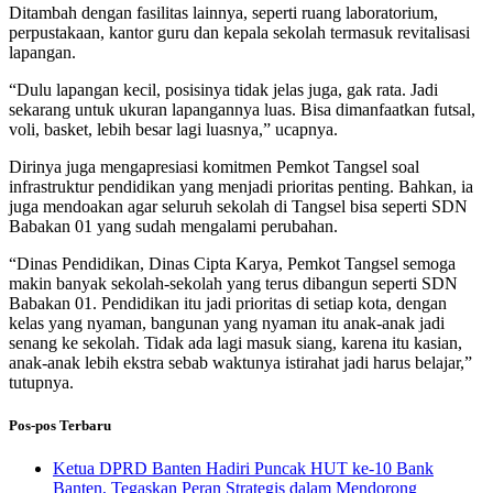
Ditambah dengan fasilitas lainnya, seperti ruang laboratorium,
perpustakaan, kantor guru dan kepala sekolah termasuk revitalisasi
lapangan.
“Dulu lapangan kecil, posisinya tidak jelas juga, gak rata. Jadi
sekarang untuk ukuran lapangannya luas. Bisa dimanfaatkan futsal,
voli, basket, lebih besar lagi luasnya,” ucapnya.
Dirinya juga mengapresiasi komitmen Pemkot Tangsel soal
infrastruktur pendidikan yang menjadi prioritas penting. Bahkan, ia
juga mendoakan agar seluruh sekolah di Tangsel bisa seperti SDN
Babakan 01 yang sudah mengalami perubahan.
“Dinas Pendidikan, Dinas Cipta Karya, Pemkot Tangsel semoga
makin banyak sekolah-sekolah yang terus dibangun seperti SDN
Babakan 01. Pendidikan itu jadi prioritas di setiap kota, dengan
kelas yang nyaman, bangunan yang nyaman itu anak-anak jadi
senang ke sekolah. Tidak ada lagi masuk siang, karena itu kasian,
anak-anak lebih ekstra sebab waktunya istirahat jadi harus belajar,”
tutupnya.
Pos-pos Terbaru
Ketua DPRD Banten Hadiri Puncak HUT ke-10 Bank
Banten, Tegaskan Peran Strategis dalam Mendorong