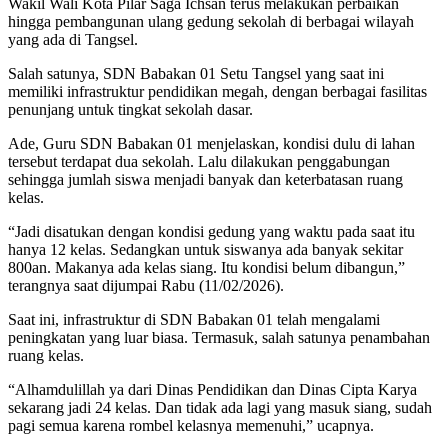
Wakil Wali Kota Pilar Saga Ichsan terus melakukan perbaikan
hingga pembangunan ulang gedung sekolah di berbagai wilayah
yang ada di Tangsel.
Salah satunya, SDN Babakan 01 Setu Tangsel yang saat ini
memiliki infrastruktur pendidikan megah, dengan berbagai fasilitas
penunjang untuk tingkat sekolah dasar.
Ade, Guru SDN Babakan 01 menjelaskan, kondisi dulu di lahan
tersebut terdapat dua sekolah. Lalu dilakukan penggabungan
sehingga jumlah siswa menjadi banyak dan keterbatasan ruang
kelas.
“Jadi disatukan dengan kondisi gedung yang waktu pada saat itu
hanya 12 kelas. Sedangkan untuk siswanya ada banyak sekitar
800an. Makanya ada kelas siang. Itu kondisi belum dibangun,”
terangnya saat dijumpai Rabu (11/02/2026).
Saat ini, infrastruktur di SDN Babakan 01 telah mengalami
peningkatan yang luar biasa. Termasuk, salah satunya penambahan
ruang kelas.
“Alhamdulillah ya dari Dinas Pendidikan dan Dinas Cipta Karya
sekarang jadi 24 kelas. Dan tidak ada lagi yang masuk siang, sudah
pagi semua karena rombel kelasnya memenuhi,” ucapnya.