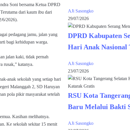
 Andra Soni bersama Ketua DPRD
AJi Sasongko
Terutama dari kaum ibu dari
29/07/2026
/6/2026).
bagai pedagang jamu, jalan yang
DPRD Kabupaten Se
rti bagi kehidupan warga.
Hari Anak Nasional
an jalan kaki, tidak pernah
AJi Sasongko
a rusak,” katanya.
23/07/2026
nak-anak sekolah yang setiap hari
Negeri Malanggah 2, SD Haruyan
an pola pikir masyarakat setelah
RSU Kota Tangerang
Baru Melalui Bakti 
semua. Kasihan melihatnya.
AJi Sasongko
an. Ke sekolah sekitar 15 menit