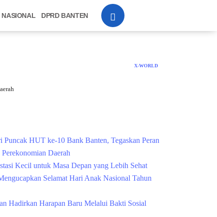
NASIONAL
DPRD BANTEN
X-WORLD
aerah
Cek Kesehatan Grati
i Puncak HUT ke-10 Bank Banten, Tegaskan Peran
g Perekonomian Daerah
estasi Kecil untuk Masa Depan yang Lebih Sehat
engucapkan Selamat Hari Anak Nasional Tahun
n Hadirkan Harapan Baru Melalui Bakti Sosial