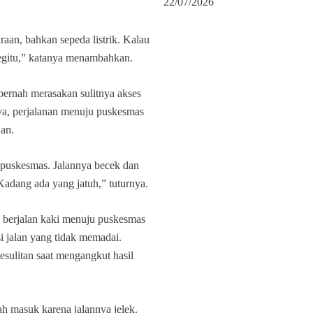
22/07/2026
aan, bahkan sepeda listrik. Kalau
begitu,” katanya menambahkan.
 pernah merasakan sulitnya akses
nya, perjalanan menuju puskesmas
jan.
 puskesmas. Jalannya becek dan
 Kadang ada yang jatuh,” tuturnya.
g berjalan kaki menuju puskesmas
 jalan yang tidak memadai.
esulitan saat mengangkut hasil
h masuk karena jalannya jelek.