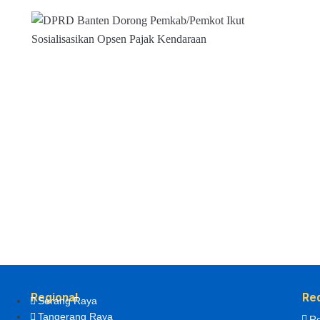
Regional
Re
Serang Raya
Tangerang Raya
Re