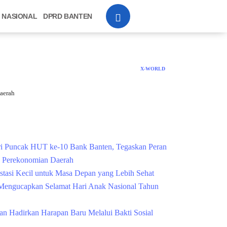
NASIONAL
DPRD BANTEN
X-WORLD
aerah
Cek Kesehatan Grati
i Puncak HUT ke-10 Bank Banten, Tegaskan Peran
g Perekonomian Daerah
estasi Kecil untuk Masa Depan yang Lebih Sehat
engucapkan Selamat Hari Anak Nasional Tahun
n Hadirkan Harapan Baru Melalui Bakti Sosial