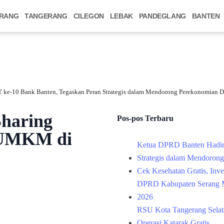
RANG
TANGERANG
CILEGON
LEBAK
PANDEGLANG
BANTEN
 ke-10 Bank Banten, Tegaskan Peran Strategis dalam Mendorong Perekonomian D
haring
Pos-pos Terbaru
k UMKM di
Ketua DPRD Banten Hadir
Strategis dalam Mendoron
Cek Kesehatan Gratis, Inv
DPRD Kabupaten Serang M
2026
RSU Kota Tangerang Selata
Operasi Katarak Gratis