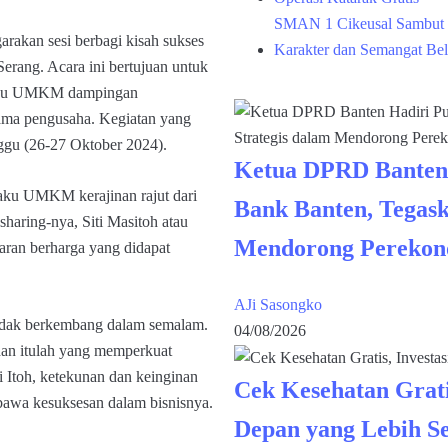
SMAN 1 Cikeusal Sambut 
akan sesi berbagi kisah sukses
Karakter dan Semangat Bel
rang. Acara ini bertujuan untuk
elaku UMKM dampingan
ama pengusaha. Kegiatan yang
nggu (26-27 Oktober 2024).
Ketua DPRD Banten
laku UMKM kerajinan rajut dari
Bank Banten, Tegask
haring-nya, Siti Masitoh atau
Mendorong Perekon
aran berharga yang didapat
AJi Sasongko
tidak berkembang dalam semalam.
04/08/2026
 dan itulah yang memperkuat
i Itoh, ketekunan dan keinginan
Cek Kesehatan Grati
bawa kesuksesan dalam bisnisnya.
Depan yang Lebih S