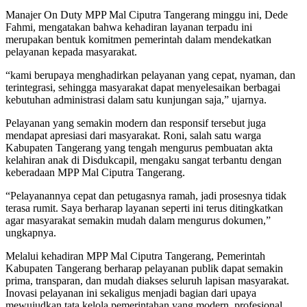
Manajer On Duty MPP Mal Ciputra Tangerang minggu ini, Dede
Fahmi, mengatakan bahwa kehadiran layanan terpadu ini
merupakan bentuk komitmen pemerintah dalam mendekatkan
pelayanan kepada masyarakat.
“kami berupaya menghadirkan pelayanan yang cepat, nyaman, dan
terintegrasi, sehingga masyarakat dapat menyelesaikan berbagai
kebutuhan administrasi dalam satu kunjungan saja,” ujarnya.
Pelayanan yang semakin modern dan responsif tersebut juga
mendapat apresiasi dari masyarakat. Roni, salah satu warga
Kabupaten Tangerang yang tengah mengurus pembuatan akta
kelahiran anak di Disdukcapil, mengaku sangat terbantu dengan
keberadaan MPP Mal Ciputra Tangerang.
“Pelayanannya cepat dan petugasnya ramah, jadi prosesnya tidak
terasa rumit. Saya berharap layanan seperti ini terus ditingkatkan
agar masyarakat semakin mudah dalam mengurus dokumen,”
ungkapnya.
Melalui kehadiran MPP Mal Ciputra Tangerang, Pemerintah
Kabupaten Tangerang berharap pelayanan publik dapat semakin
prima, transparan, dan mudah diakses seluruh lapisan masyarakat.
Inovasi pelayanan ini sekaligus menjadi bagian dari upaya
mewujudkan tata kelola pemerintahan yang modern, profesional,