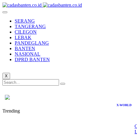
SERANG
TANGERANG
CILEGON
LEBAK
PANDEGLANG
BANTEN
NASIONAL
DPRD BANTEN
X
X-WORLD
Trending
C
L