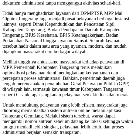
dokumen administrasi tanpa mengganggu aktivitas sehari-hari.
Tidak hanya menghadirkan layanan dari DPMPTSP, MPP Mal
Ciputra Tangerang juga menjadi pusat pelayanan berbagai instansi
lainnya, seperti Dinas Kependudukan dan Pencatatan Sipil
Kabupaten Tangerang, Badan Pendapatan Daerah Kabupaten
Tangerang, BPJS Kesehatan, BPJS Ketenagakerjaan, Badan
Pertanahan Nasional hingga layanan Samsat. Seluruh layanan
tersebut hadir dalam satu area yang nyaman, modern, dan mudah
dijangkau masyarakat dari berbagai wilayah.
Melihat tingginya antusiasme masyarakat terhadap pelayanan di
MPP, Pemerintah Kabupaten Tangerang terus melakukan
optimalisasi pelayanan demi meningkatkan kenyamanan dan
percepatan proses administrasi. Bahkan, pemerintah daerah juga
tengah merencanakan penambahan Gerai Pelayanan Publik (GPP)
di wilayah lain, termasuk kawasan timur Kabupaten Tangerang
seperti Cisauk, agar jangkauan pelayanan semakin luas dan merata.
Untuk mendukung pelayanan yang lebih efisien, masyarakat juga
didorong memanfaatkan sistem antrean online melalui aplikasi
Tangerang Gemilang. Melalui sistem tersebut, warga dapat
mengambil nomor antrean sebelum datang ke lokasi sehingga waktu
tunggu menjadi lebih singkat, pelayanan lebih tertib, dan proses
administrasi berjalan semakin transparan.