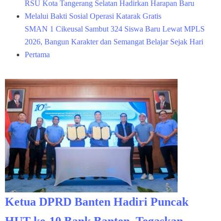
RSU Kota Tangerang Selatan Hadirkan Harapan Baru
Melalui Bakti Sosial Operasi Katarak Gratis
SMAN 1 Cikeusal Sambut 324 Siswa Baru Lewat MPLS
2026, Bangun Karakter dan Semangat Belajar Sejak Hari
Pertama
Ketua DPRD Banten Hadiri Puncak
HUT ke-10 Bank Banten, Tegaskan