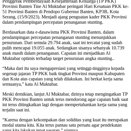
Penggerak Pemberdayaan Kesejahteraan Keluarga (TP PKK)
Provinsi Banten Tine Al Muktabar peringati Hari Kesatuan PKK ke-
51 Provinsi Banten di Pendopo Gubernur Banten, KP3B, Kota
Serang, (15/9/2023). Menjadi ajang penguatan kader PKK Provinsi
dalam pendampingan percepatan penanganan stunting.
Berdasarkan data e-dasawisma PKK Provinsi Banten, dalam
pendampingan percepatan penanganan stunting menunjukkan
penurunan. Dari semula 29.794 anak, saat ini tercatat yang sudah
pulih mencapai 19.055 anak. Sedangkan sisanya sebanyak 10.739
anak masih dalam penanganan. Capaian ini menjadikan Al
Muktabar optimis terhadap target penurunan angka stunting..
“Maka dari itu saya mengapresiasi yang setinggi-tingginya kepada
segenap jajaran TP PKK baik tingkat Provinsi maupun Kabupaten
dan Kota atas capaian yang telah dilakukan. Ini berkat kerja sama
semuanya,” kata Al Muktabar.
Meski demikian, lanjut Al Muktabar, dirinya tetap mengingatkan TP
PKK Provinsi Banten untuk terus mendorong agar capaian baik saat
ini terus ditingkatkan lagi dengan mempertahankan kerja sama yang
terjalin saat ini.
“Karena dengan kekompakan dan soliditas yang kuat itu merupakan
modal utama kita. Kita terus pantau satu persatu agar pendekatan
yang kita lakukan tepat sasaran,” ujarnya.