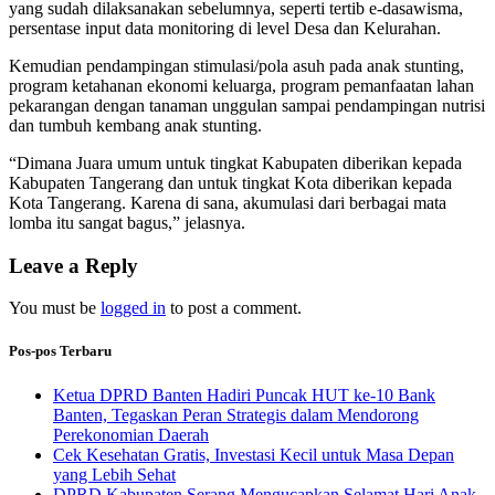
yang sudah dilaksanakan sebelumnya, seperti tertib e-dasawisma,
persentase input data monitoring di level Desa dan Kelurahan.
Kemudian pendampingan stimulasi/pola asuh pada anak stunting,
program ketahanan ekonomi keluarga, program pemanfaatan lahan
pekarangan dengan tanaman unggulan sampai pendampingan nutrisi
dan tumbuh kembang anak stunting.
“Dimana Juara umum untuk tingkat Kabupaten diberikan kepada
Kabupaten Tangerang dan untuk tingkat Kota diberikan kepada
Kota Tangerang. Karena di sana, akumulasi dari berbagai mata
lomba itu sangat bagus,” jelasnya.
Leave a Reply
You must be
logged in
to post a comment.
Pos-pos Terbaru
Ketua DPRD Banten Hadiri Puncak HUT ke-10 Bank
Banten, Tegaskan Peran Strategis dalam Mendorong
Perekonomian Daerah
Cek Kesehatan Gratis, Investasi Kecil untuk Masa Depan
yang Lebih Sehat
DPRD Kabupaten Serang Mengucapkan Selamat Hari Anak