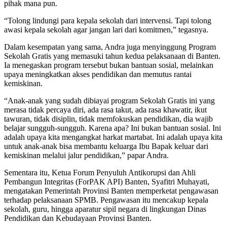
pihak mana pun.
“Tolong lindungi para kepala sekolah dari intervensi. Tapi tolong
awasi kepala sekolah agar jangan lari dari komitmen,” tegasnya.
Dalam kesempatan yang sama, Andra juga menyinggung Program
Sekolah Gratis yang memasuki tahun kedua pelaksanaan di Banten.
Ia menegaskan program tersebut bukan bantuan sosial, melainkan
upaya meningkatkan akses pendidikan dan memutus rantai
kemiskinan.
“Anak-anak yang sudah dibiayai program Sekolah Gratis ini yang
merasa tidak percaya diri, ada rasa takut, ada rasa khawatir, ikut
tawuran, tidak disiplin, tidak memfokuskan pendidikan, dia wajib
belajar sungguh-sungguh. Karena apa? Ini bukan bantuan sosial. Ini
adalah upaya kita mengangkat harkat martabat. Ini adalah upaya kita
untuk anak-anak bisa membantu keluarga Ibu Bapak keluar dari
kemiskinan melalui jalur pendidikan,” papar Andra.
Sementara itu, Ketua Forum Penyuluh Antikorupsi dan Ahli
Pembangun Integritas (ForPAK API) Banten, Syafitri Muhayati,
mengatakan Pemerintah Provinsi Banten memperketat pengawasan
terhadap pelaksanaan SPMB. Pengawasan itu mencakup kepala
sekolah, guru, hingga aparatur sipil negara di lingkungan Dinas
Pendidikan dan Kebudayaan Provinsi Banten.