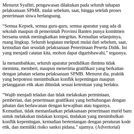
Menurut Syafitri, pengawasan dilakukan pada seluruh tahapan
pelaksanaan SPMB, mulai sebelum, saat, hingga setelah proses
penerimaan siswa berlangsung.
“Semua Kepsek, semua guru-guru, semua aparatur yang ada di
sekolah maupun di pemerintah Provinsi Banten punya komitmen
bersama untuk meningkatkan integritas. Kemudian selanjutnya,
ruang lingkup. Seluruh kegiatan meliputi mulai dari sebelum, saat,
kemudian dan sesudah pelaksanaan Penerimaan Peserta Didik. Ini
yang menjadi catatan kita, mohon dapat digarisbawahi,” tegasnya.
Ia menambahkan, seluruh aparatur pendidikan diminta tidak
meminta, memberi, maupun menerima gratifikasi yang berkaitan
dengan jabatan selama pelaksanaan SPMB. Menurut dia, praktik
yang berpotensi menimbulkan konflik kepentingan maupun
pelanggaran etik akan ditindak sesuai ketentuan yang berlaku.
“Wajib menjadi teladan dan tidak melakukan permintaan,
pemberian, dan penerimaan gratifikasi yang berhubungan dengan
jabatan dan berlawanan dengan kewajiban atau tugasnya.
Kemudian, tidak memanfaatkan pelaksanaan penerimaan murid baru
untuk melakukan tindakan korupsi, tindakan yang menimbulkan
konflik kepentingan, kemudian bertentangan dengan peraturan kode
etik, dan memiliki risiko sanksi pidana,” ujarnya. (Advertorial)