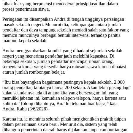
pihak luar yang berpotensi mencederai prinsip keadilan dalam
proses penerimaan siswa.
Peringatan itu disampaikan Andra di tengah tingginya persaingan
masuk sekolah negeri. Menurut dia, ketimpangan antara jumlah
pendaftar dan daya tampung sekolah menjadi salah satu faktor yang
memicu munculnya berbagai bentuk intervensi terhadap panitia
maupun kepala sekolah.
Andra menggambarkan kondisi yang dihadapi sejumlah sekolah
negeri yang menerima pendaftar jauh melebihi kapasitas. Di
beberapa sekolah, jumlah pendaftar mencapai ribuan orang,
sementara kuota yang tersedia hanya ratusan siswa karena dibatasi
aturan jumlah rombongan belajar.
“Ibu bisa bayangkan bagaimana pusingnya kepala sekolah, 2.000
orang pendaftar, kuotanya hanya 200 sekian. Akan lebih pusing lagi
kalau seandainya ada di antara kita yang berseragam ini, yang
memiliki jabatan ini, kemudian telepon-telepon, hanya karena satu
kalimat: ‘Tolong dibantu ya, Bu.’ Ini tekanan luar biasa,” kata
Andra, Rabu (3/6/2026).
Karena itu, ia meminta seluruh pihak menghentikan praktik titipan
dalam penerimaan siswa baru. Menurut dia, sistem yang telah
dibangun pemerintah daerah harus dijalankan tanpa campur tangan