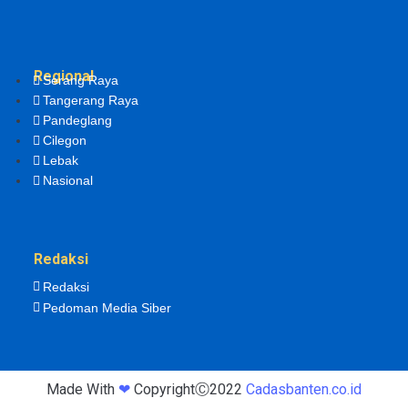
Regional
Serang Raya
Tangerang Raya
Pandeglang
Cilegon
Lebak
Nasional
Redaksi
Redaksi
Pedoman Media Siber
Made With
❤
CopyrightⒸ2022
Cadasbanten.co.id