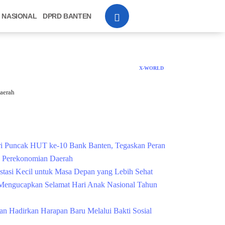
NASIONAL
DPRD BANTEN
X-WORLD
aerah
Cek Kesehatan Grati
i Puncak HUT ke-10 Bank Banten, Tegaskan Peran
g Perekonomian Daerah
estasi Kecil untuk Masa Depan yang Lebih Sehat
engucapkan Selamat Hari Anak Nasional Tahun
n Hadirkan Harapan Baru Melalui Bakti Sosial