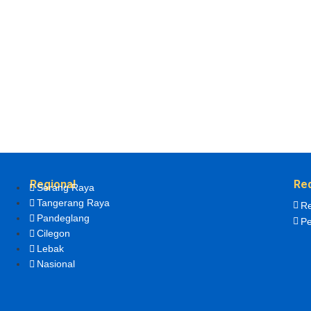
Regional
Re
Serang Raya
Tangerang Raya
Re
Pandeglang
Pe
Cilegon
Lebak
Nasional