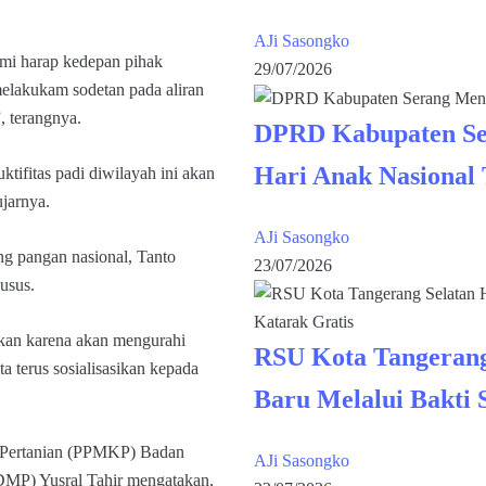
AJi Sasongko
kami harap kedepan pihak
29/07/2026
elakukam sodetan pada aliran
, terangnya.
DPRD Kabupaten Se
Hari Anak Nasional
tifitas padi diwilayah ini akan
jarnya.
AJi Sasongko
g pangan nasional, Tanto
23/07/2026
usus.
ikan karena akan mengurahi
RSU Kota Tangerang
ta terus sosialisasikan kepada
Baru Melalui Bakti 
 Pertanian (PPMKP) Badan
AJi Sasongko
P) Yusral Tahir mengatakan,