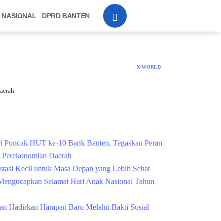
NASIONAL
DPRD BANTEN
X-WORLD
aerah
Cek Kesehatan Grati
i Puncak HUT ke-10 Bank Banten, Tegaskan Peran
g Perekonomian Daerah
estasi Kecil untuk Masa Depan yang Lebih Sehat
engucapkan Selamat Hari Anak Nasional Tahun
n Hadirkan Harapan Baru Melalui Bakti Sosial