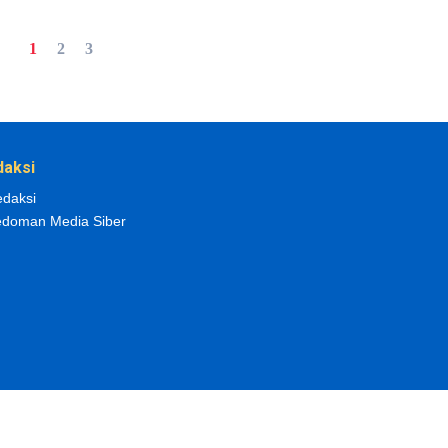
1
2
3
daksi
daksi
doman Media Siber