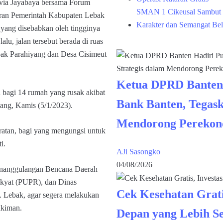
avia Jayabaya bersama Forum
SMAN 1 Cikeusal Sambut 
aran Pemerintah Kabupaten Lebak
Karakter dan Semangat Bel
h yang disebabkan oleh tingginya
alu, jalan tersebut berada di ruas
bak Parahiyang dan Desa Cisimeut
Ketua DPRD Banten
n bagi 14 rumah yang rusak akibat
Bank Banten, Tegask
ang, Kamis (5/1/2023).
Mendorong Perekon
ratan, bagi yang mengungsi untuk
i.
AJi Sasongko
04/08/2026
 Penanggulangan Bencana Daerah
kyat (PUPR), dan Dinas
Cek Kesehatan Grati
Lebak, agar segera melakukan
ukiman.
Depan yang Lebih S