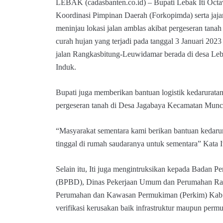
LEBAK (cadasbanten.co.id) – Bupati Lebak Iti Oct
Koordinasi Pimpinan Daerah (Forkopimda) serta jaj
meninjau lokasi jalan amblas akibat pergeseran tana
curah hujan yang terjadi pada tanggal 3 Januari 2023 l
jalan Rangkasbitung-Leuwidamar berada di desa Le
Induk.
Bupati juga memberikan bantuan logistik kedarurata
pergeseran tanah di Desa Jagabaya Kecamatan Munc
“Masyarakat sementara kami berikan bantuan kedaru
tinggal di rumah saudaranya untuk sementara” Kata It
Selain itu, Iti juga mengintruksikan kepada Badan
(BPBD), Dinas Pekerjaan Umum dan Perumahan Ra
Perumahan dan Kawasan Permukiman (Perkim) Kab. 
verifikasi kerusakan baik infrastruktur maupun perm