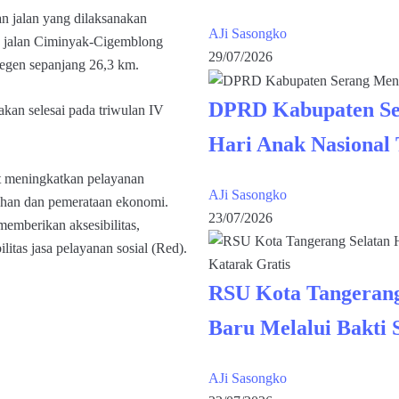
 jalan yang dilaksanakan
AJi Sasongko
as jalan Ciminyak-Cigemblong
29/07/2026
regen sepanjang 26,3 km.
DPRD Kabupaten Se
akan selesai pada triwulan IV
Hari Anak Nasional
at meningkatkan pelayanan
AJi Sasongko
uhan dan pemerataan ekonomi.
23/07/2026
memberikan aksesibilitas,
itas jasa pelayanan sosial (Red).
RSU Kota Tangerang
Baru Melalui Bakti 
AJi Sasongko