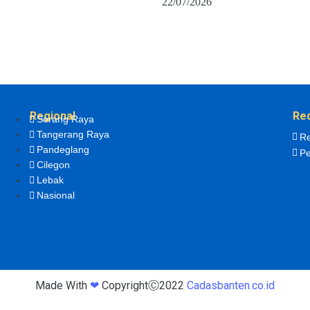
22/07/2026
Regional
Re
Serang Raya
Tangerang Raya
Re
Pandeglang
Pe
Cilegon
Lebak
Nasional
Made With
❤
CopyrightⒸ2022
Cadasbanten.co.id