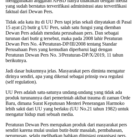
menggunakan anggaran APBD hanya dilakukan dengan media
yang sudah berstatus terverifikasi administrasi atau terverifikasi
faktual dari Dewan Pers.
Tidak ada kata itu di UU Pers tapi jelas sekali dinyatakan di Pasal
15 ayat (2) butir g UU Pers, salah satu fungsi yang diemban
Dewan Pers adalah mendata perusahaan pers. Dan sebagai
turunan dari butir g tersebut, maka pada 2008 lahir Peraturan
Dewan Pers No. 4/Peraturan-DP/III/2008 tentang Standar
Perusahaan Pers yang kemudian diperbarui lagi dengan
Peraturan Dewan Pers No. 3/Peraturan-DP/X/2019, 11 tahun
berikutnya.
Jadi dasar hukumnya jelas. Masyarakat pers diminta mengatur
dirinya sendiri, apa yang dikenal sebagai prinsip swa regulasi
(self regulation).
UU Pers adalah satu-satunya undang-undang yang tidak ada
produk turunannya dari pemerintah akibat trauma di zaman Orde
Baru, dimana Surat Keputusan Menteri Penerangan Harmoko
lebih sakti dari UU yang berlaku (UU No.21 tahun 1982) untuk
mengatur hidup mati sebuah media.
Peraturan Dewan Pers merupakan produk dari masyarakat pers
sendiri karena mulai usulan butir-butir masalah, pembahasan,
perumusan, selalu melibatkan bahkan diinisiasi organisasi pers,