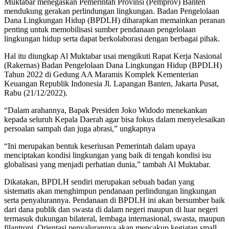
Muktabar menegaskan Pemerintah Provinsi (Pemprov) Banten
mendukung gerakan perlindungan lingkungan. Badan Pengelolaan
Dana Lingkungan Hidup (BPDLH) diharapkan memainkan peranan
penting untuk memobilisasi sumber pendanaan pengelolaan
lingkungan hidup serta dapat berkolaborasi dengan berbagai pihak.
Hal itu diungkap Al Muktabar usai mengikuti Rapat Kerja Nasional
(Rakernas) Badan Pengelolaan Dana Lingkungan Hidup (BPDLH)
Tahun 2022 di Gedung AA Maramis Komplek Kementerian
Keuangan Republik Indonesia Jl. Lapangan Banten, Jakarta Pusat,
Rabu (21/12/2022).
“Dalam arahannya, Bapak Presiden Joko Widodo menekankan
kepada seluruh Kepala Daerah agar bisa fokus dalam menyelesaikan
persoalan sampah dan juga abrasi,” ungkapnya
“Ini merupakan bentuk keseriusan Pemerintah dalam upaya
menciptakan kondisi lingkungan yang baik di tengah kondisi isu
globalisasi yang menjadi perhatian dunia,” tambah Al Muktabar.
Dikatakan, BPDLH sendiri merupakan sebuah badan yang
sistematis akan menghimpun pendanaan perlindungan lingkungan
serta penyalurannya. Pendanaan di BPDLH ini akan bersumber baik
dari dana publik dan swasta di dalam negeri maupun di luar negeri
termasuk dukungan bilateral, lembaga internasional, swasta, maupun
filantropi. Orientasi penyalurannya akan mencakup kegiatan small