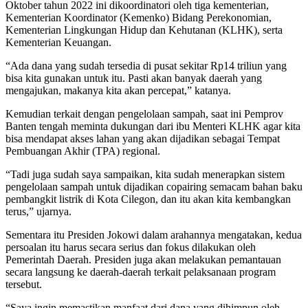
Oktober tahun 2022 ini dikoordinatori oleh tiga kementerian,
Kementerian Koordinator (Kemenko) Bidang Perekonomian,
Kementerian Lingkungan Hidup dan Kehutanan (KLHK), serta
Kementerian Keuangan.
“Ada dana yang sudah tersedia di pusat sekitar Rp14 triliun yang
bisa kita gunakan untuk itu. Pasti akan banyak daerah yang
mengajukan, makanya kita akan percepat,” katanya.
Kemudian terkait dengan pengelolaan sampah, saat ini Pemprov
Banten tengah meminta dukungan dari ibu Menteri KLHK agar kita
bisa mendapat akses lahan yang akan dijadikan sebagai Tempat
Pembuangan Akhir (TPA) regional.
“Tadi juga sudah saya sampaikan, kita sudah menerapkan sistem
pengelolaan sampah untuk dijadikan copairing semacam bahan baku
pembangkit listrik di Kota Cilegon, dan itu akan kita kembangkan
terus,” ujarnya.
Sementara itu Presiden Jokowi dalam arahannya mengatakan, kedua
persoalan itu harus secara serius dan fokus dilakukan oleh
Pemerintah Daerah. Presiden juga akan melakukan pemantauan
secara langsung ke daerah-daerah terkait pelaksanaan program
tersebut.
“Saya ingin memastikan manfaat dari dana yang dihimpun oleh