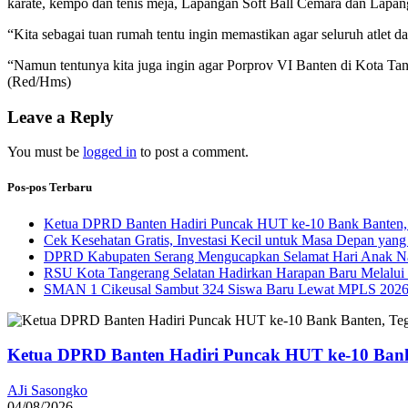
karate, kempo dan tenis meja, Lapangan Soft Ball Cemara dan La
“Kita sebagai tuan rumah tentu ingin memastikan agar seluruh atlet d
“Namun tentunya kita juga ingin agar Porprov VI Banten di Kota Tan
(Red/Hms)
Leave a Reply
You must be
logged in
to post a comment.
Pos-pos Terbaru
Ketua DPRD Banten Hadiri Puncak HUT ke-10 Bank Banten, 
Cek Kesehatan Gratis, Investasi Kecil untuk Masa Depan yang
DPRD Kabupaten Serang Mengucapkan Selamat Hari Anak Na
RSU Kota Tangerang Selatan Hadirkan Harapan Baru Melalui B
SMAN 1 Cikeusal Sambut 324 Siswa Baru Lewat MPLS 2026, 
Ketua DPRD Banten Hadiri Puncak HUT ke-10 Bank
AJi Sasongko
04/08/2026