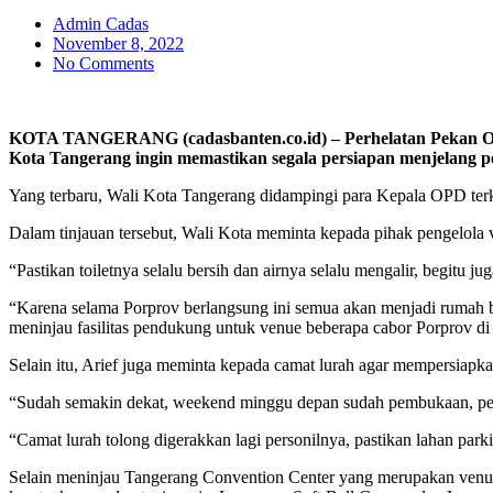
Admin Cadas
November 8, 2022
No Comments
KOTA TANGERANG (cadasbanten.co.id) – Perhelatan Pekan Olahr
Kota Tangerang ingin memastikan segala persiapan menjelang p
Yang terbaru, Wali Kota Tangerang didampingi para Kepala OPD terk
Dalam tinjauan tersebut, Wali Kota meminta kepada pihak pengelola v
“Pastikan toiletnya selalu bersih dan airnya selalu mengalir, begitu 
“Karena selama Porprov berlangsung ini semua akan menjadi rumah bagi
meninjau fasilitas pendukung untuk venue beberapa cabor Porprov di
Selain itu, Arief juga meminta kepada camat lurah agar mempersiapkan
“Sudah semakin dekat, weekend minggu depan sudah pembukaan, persi
“Camat lurah tolong digerakkan lagi personilnya, pastikan lahan parkir
Selain meninjau Tangerang Convention Center yang merupakan venue