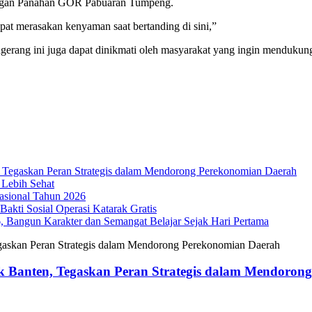
pangan Panahan GOR Pabuaran Tumpeng.
apat merasakan kenyaman saat bertanding di sini,”
gerang ini juga dapat dinikmati oleh masyarakat yang ingin mendukung
Tegaskan Peran Strategis dalam Mendorong Perekonomian Daerah
 Lebih Sehat
sional Tahun 2026
akti Sosial Operasi Katarak Gratis
Bangun Karakter dan Semangat Belajar Sejak Hari Pertama
 Banten, Tegaskan Peran Strategis dalam Mendoron