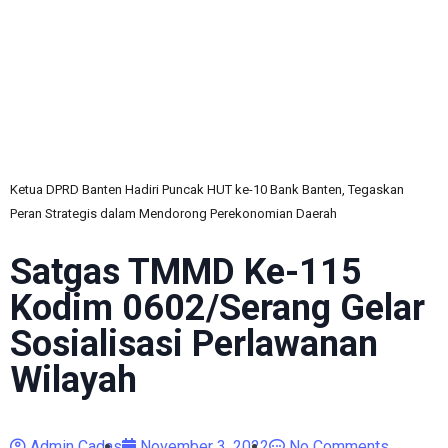
C
Ketua DPRD Banten Hadiri Puncak HUT ke-10 Bank Banten, Tegaskan
Peran Strategis dalam Mendorong Perekonomian Daerah
Satgas TMMD Ke-115
Kodim 0602/Serang Gelar
Sosialisasi Perlawanan
Wilayah
Admin Cadas
November 3, 2022
No Comments