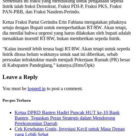
Sementara itu fraksi yang mendukung untuk pengadaan sepeda
listrik ialah fraksi Demokrat, Fraksi PDI-P, Fraksi PKS, Fraksi
PAN-PBB, dan Fraksi Nasdem-Perindo.
Ketua Fraksi Partai Gerindra Erin Fabiana mengatakan pihaknya
setuju dengan Bupati untuk memperhatikan RT/RW. Akan tetapi,
dia menilai bahwa urgensi yang harus dilakukan oleh bupati adalah
menaikkan insentif RT/RW, bukan memberikan sepeda listrik.
“Kalau insentif lebih terasa bagi RT/RW. Akan tetapi untuk sepeda
listrik dirasa belum waktunya untuk saat ini diberikan, sebab
persoalan infraktuktur masih menjadi Pekerjaan Rumah (PR) besar
di Kabupaten Pandeglang,” katanya.(Hms/Opk)
Leave a Reply
You must be
logged in
to post a comment.
Pos-pos Terbaru
Ketua DPRD Banten Hadiri Puncak HUT ke-10 Bank
Banten, Tegaskan Peran Strategis dalam Mendorong
Perekonomian Daerah
Cek Kesehatan Gratis, Investasi Kecil untuk Masa Depan
yang Lebih Sehat