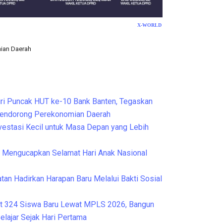
X-WORLD
mian Daerah
Cek Kesehatan Grat
ri Puncak HUT ke-10 Bank Banten, Tegaskan
Mendorong Perekonomian Daerah
nvestasi Kecil untuk Masa Depan yang Lebih
Mengucapkan Selamat Hari Anak Nasional
tan Hadirkan Harapan Baru Melalui Bakti Sosial
t 324 Siswa Baru Lewat MPLS 2026, Bangun
elajar Sejak Hari Pertama