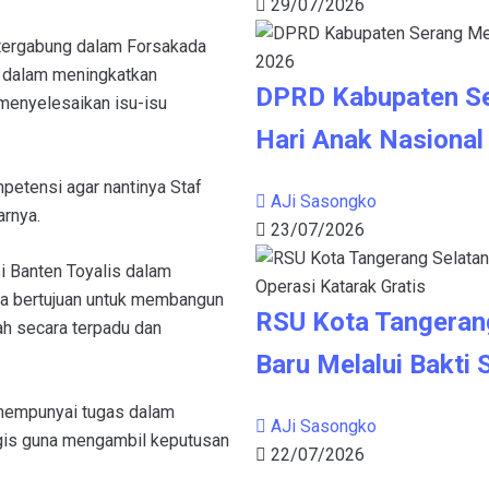
29/07/2026
g tergabung dalam Forsakada
n dalam meningkatkan
DPRD Kabupaten S
enyelesaikan isu-isu
Hari Anak Nasional
petensi agar nantinya Staf
AJi Sasongko
arnya.
23/07/2026
i Banten Toyalis dalam
a bertujuan untuk membangun
RSU Kota Tangeran
ah secara terpadu dan
Baru Melalui Bakti 
 mempunyai tugas dalam
AJi Sasongko
egis guna mengambil keputusan
22/07/2026