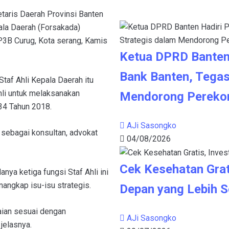
etaris Daerah Provinsi Banten
la Daerah (Forsakada)
P3B Curug, Kota serang, Kamis
Ketua DPRD Banten
Bank Banten, Tegas
taf Ahli Kepala Daerah itu
li untuk melaksanakan
Mendorong Pereko
34 Tahun 2018.
AJi Sasongko
 sebagai konsultan, advokat
04/08/2026
Cek Kesehatan Grat
nya ketiga fungsi Staf Ahli ini
ngkap isu-isu strategis.
Depan yang Lebih S
saian sesuai dengan
AJi Sasongko
jelasnya.