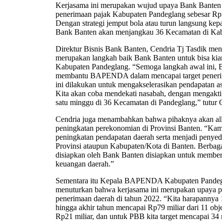
Kerjasama ini merupakan wujud upaya Bank Banten d
penerimaan pajak Kabupaten Pandeglang sebesar Rp7
Dengan strategi jemput bola atau turun langsung ke
Bank Banten akan menjangkau 36 Kecamatan di Kab
Direktur Bisnis Bank Banten, Cendria Tj Tasdik me
merupakan langkah baik Bank Banten untuk bisa kia
Kabupaten Pandeglang. “Semoga langkah awal ini, B
membantu BAPENDA dalam mencapai target penerim
ini dilakukan untuk mengakselerasikan pendapatan a
Kita akan coba mendekati nasabah, dengan mengaktif
satu minggu di 36 Kecamatan di Pandeglang,” tutur 
Cendria juga menambahkan bahwa pihaknya akan al
peningkatan perekonomian di Provinsi Banten. “K
peningkatan pendapatan daerah serta menjadi penyed
Provinsi ataupun Kabupaten/Kota di Banten. Berbag
disiapkan oleh Bank Banten disiapkan untuk membe
keuangan daerah.”
Sementara itu Kepala BAPENDA Kabupaten Pandegl
menuturkan bahwa kerjasama ini merupakan upaya p
penerimaan daerah di tahun 2022. “Kita harapannya 1
hingga akhir tahun mencapai Rp79 miliar dari 11 objek
Rp21 miliar, dan untuk PBB kita target mencapai 34 m