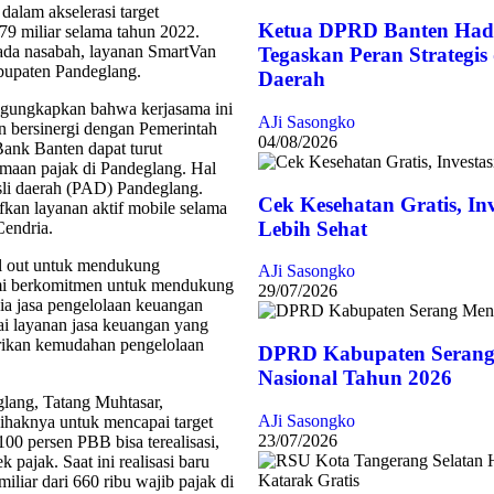
alam akselerasi target
Ketua DPRD Banten Hadi
9 miliar selama tahun 2022.
pada nasabah, layanan SmartVan
Tegaskan Peran Strategi
upaten Pandeglang.
Daerah
ngungkapkan bahwa kerjasama ini
AJi Sasongko
n bersinergi dengan Pemerintah
04/08/2026
ank Banten dapat turut
aan pajak di Pandeglang. Hal
sli daerah (PAD) Pandeglang.
Cek Kesehatan Gratis, In
kan layanan aktif mobile selama
Lebih Sehat
Cendria.
l out untuk mendukung
AJi Sasongko
ami berkomitmen untuk mendukung
29/07/2026
ia jasa pengelolaan keuangan
ai layanan jasa keuangan yang
rikan kemudahan pengelolaan
DPRD Kabupaten Serang
Nasional Tahun 2026
ang, Tatang Muhtasar,
AJi Sasongko
ihaknya untuk mencapai target
23/07/2026
00 persen PBB bisa terealisasi,
 pajak. Saat ini realisasi baru
iliar dari 660 ribu wajib pajak di