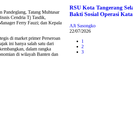
RSU Kota Tangerang Sel
n Pandeglang, Tatang Muhtasar
Bakti Sosial Operasi Kata
Bisnis Cendria Tj Tasdik,
Manager Ferry Fauzi; dan Kepala
AJi Sasongko
22/07/2026
egis di market primer Perseroan
1
jak ini hanya salah satu dari
2
dikembangkan, dalam rangka
3
konomian di wilayah Banten dan