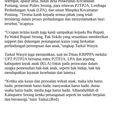
setempat, aparat desa, bidan desa Puskesmas Kecamatan
Pontang, unsur Polres Serang, para relawan P2TP2A, Lembaga
Perlindungan Anak (LPA), dan unsur Muspika Kecamatan
Pontang. “Terima kasih kepada semua pihak yang telah
bersinergi dalam proses perlindungan dan menyelamatkan bayi
tersebut,”ucapnya.
“Ucapan terima kasih juga kami sampaikan kepada Ibu Bupati,
Pa Wakil Bupati Serang, Pak Sekda yang senantiasa memberikan
support dan dukungan penanganan kasus yang berkaitan
perlindungan perempuan dan anak,”ungkap Tarkul Wasyit.
Tarkul Wasyit juga memastikan, saat ini Dinas KBPPPA melalui
UPT P2TP2A bersama mitra P2TP2A, LPA dan jejaring
kabupaten layak anak (KLA) fokus pada perawatan dalam
rangka pemenuhan hak-hak anak, seperti hak hidup, hak tuk
mendapatkan layanan kesehatan dan lainnya.
“Ketika ada kasus dan persoalan terkait anak, maka kita harus
hadir, pemerintah harus hadir, masyarakat harus hadir, dunia
usaha harus hadir, media juga harus hadir. Alhamdulillah di
Kabupaten Serang ketika penanganan seperti ini sudah berjalan
dan bersinergi,”tutur Tarkul.(Red)