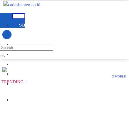
SERANG
TANGERANG
CILEGON
LEBAK
PANDEGLANG
BANTEN
X-WORLD
TRENDING
NASIONAL
DPRD
BANTEN