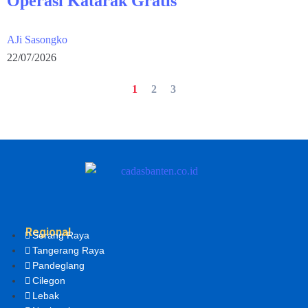
Operasi Katarak Gratis
AJi Sasongko
22/07/2026
1
2
3
Regional
Serang Raya
Tangerang Raya
Pandeglang
Cilegon
Lebak