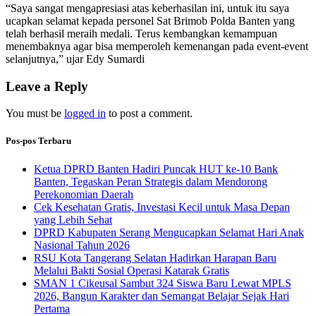
“Saya sangat mengapresiasi atas keberhasilan ini, untuk itu saya
ucapkan selamat kepada personel Sat Brimob Polda Banten yang
telah berhasil meraih medali. Terus kembangkan kemampuan
menembaknya agar bisa memperoleh kemenangan pada event-event
selanjutnya,” ujar Edy Sumardi
Leave a Reply
You must be
logged in
to post a comment.
Pos-pos Terbaru
Ketua DPRD Banten Hadiri Puncak HUT ke-10 Bank
Banten, Tegaskan Peran Strategis dalam Mendorong
Perekonomian Daerah
Cek Kesehatan Gratis, Investasi Kecil untuk Masa Depan
yang Lebih Sehat
DPRD Kabupaten Serang Mengucapkan Selamat Hari Anak
Nasional Tahun 2026
RSU Kota Tangerang Selatan Hadirkan Harapan Baru
Melalui Bakti Sosial Operasi Katarak Gratis
SMAN 1 Cikeusal Sambut 324 Siswa Baru Lewat MPLS
2026, Bangun Karakter dan Semangat Belajar Sejak Hari
Pertama