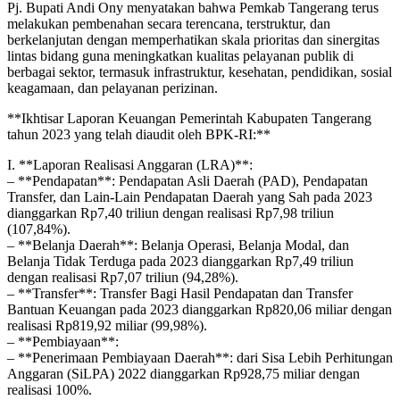
Pj. Bupati Andi Ony menyatakan bahwa Pemkab Tangerang terus
melakukan pembenahan secara terencana, terstruktur, dan
berkelanjutan dengan memperhatikan skala prioritas dan sinergitas
lintas bidang guna meningkatkan kualitas pelayanan publik di
berbagai sektor, termasuk infrastruktur, kesehatan, pendidikan, sosial
keagamaan, dan pelayanan perizinan.
**Ikhtisar Laporan Keuangan Pemerintah Kabupaten Tangerang
tahun 2023 yang telah diaudit oleh BPK-RI:**
I. **Laporan Realisasi Anggaran (LRA)**:
– **Pendapatan**: Pendapatan Asli Daerah (PAD), Pendapatan
Transfer, dan Lain-Lain Pendapatan Daerah yang Sah pada 2023
dianggarkan Rp7,40 triliun dengan realisasi Rp7,98 triliun
(107,84%).
– **Belanja Daerah**: Belanja Operasi, Belanja Modal, dan
Belanja Tidak Terduga pada 2023 dianggarkan Rp7,49 triliun
dengan realisasi Rp7,07 triliun (94,28%).
– **Transfer**: Transfer Bagi Hasil Pendapatan dan Transfer
Bantuan Keuangan pada 2023 dianggarkan Rp820,06 miliar dengan
realisasi Rp819,92 miliar (99,98%).
– **Pembiayaan**:
– **Penerimaan Pembiayaan Daerah**: dari Sisa Lebih Perhitungan
Anggaran (SiLPA) 2022 dianggarkan Rp928,75 miliar dengan
realisasi 100%.