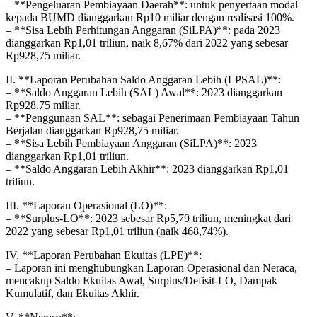
– **Pengeluaran Pembiayaan Daerah**: untuk penyertaan modal
kepada BUMD dianggarkan Rp10 miliar dengan realisasi 100%.
– **Sisa Lebih Perhitungan Anggaran (SiLPA)**: pada 2023
dianggarkan Rp1,01 triliun, naik 8,67% dari 2022 yang sebesar
Rp928,75 miliar.
II. **Laporan Perubahan Saldo Anggaran Lebih (LPSAL)**:
– **Saldo Anggaran Lebih (SAL) Awal**: 2023 dianggarkan
Rp928,75 miliar.
– **Penggunaan SAL**: sebagai Penerimaan Pembiayaan Tahun
Berjalan dianggarkan Rp928,75 miliar.
– **Sisa Lebih Pembiayaan Anggaran (SiLPA)**: 2023
dianggarkan Rp1,01 triliun.
– **Saldo Anggaran Lebih Akhir**: 2023 dianggarkan Rp1,01
triliun.
III. **Laporan Operasional (LO)**:
– **Surplus-LO**: 2023 sebesar Rp5,79 triliun, meningkat dari
2022 yang sebesar Rp1,01 triliun (naik 468,74%).
IV. **Laporan Perubahan Ekuitas (LPE)**:
– Laporan ini menghubungkan Laporan Operasional dan Neraca,
mencakup Saldo Ekuitas Awal, Surplus/Defisit-LO, Dampak
Kumulatif, dan Ekuitas Akhir.