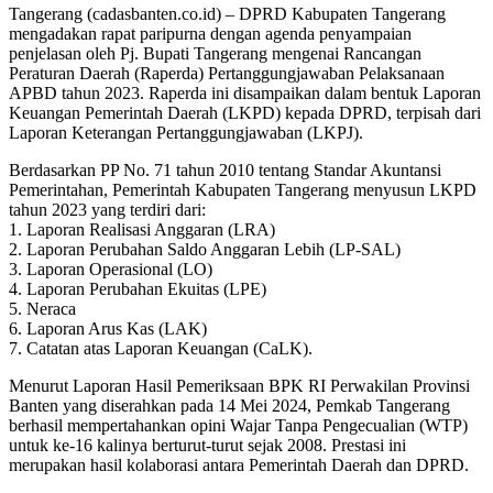
Tangerang (cadasbanten.co.id) – DPRD Kabupaten Tangerang
mengadakan rapat paripurna dengan agenda penyampaian
penjelasan oleh Pj. Bupati Tangerang mengenai Rancangan
Peraturan Daerah (Raperda) Pertanggungjawaban Pelaksanaan
APBD tahun 2023. Raperda ini disampaikan dalam bentuk Laporan
Keuangan Pemerintah Daerah (LKPD) kepada DPRD, terpisah dari
Laporan Keterangan Pertanggungjawaban (LKPJ).
Berdasarkan PP No. 71 tahun 2010 tentang Standar Akuntansi
Pemerintahan, Pemerintah Kabupaten Tangerang menyusun LKPD
tahun 2023 yang terdiri dari:
1. Laporan Realisasi Anggaran (LRA)
2. Laporan Perubahan Saldo Anggaran Lebih (LP-SAL)
3. Laporan Operasional (LO)
4. Laporan Perubahan Ekuitas (LPE)
5. Neraca
6. Laporan Arus Kas (LAK)
7. Catatan atas Laporan Keuangan (CaLK).
Menurut Laporan Hasil Pemeriksaan BPK RI Perwakilan Provinsi
Banten yang diserahkan pada 14 Mei 2024, Pemkab Tangerang
berhasil mempertahankan opini Wajar Tanpa Pengecualian (WTP)
untuk ke-16 kalinya berturut-turut sejak 2008. Prestasi ini
merupakan hasil kolaborasi antara Pemerintah Daerah dan DPRD.