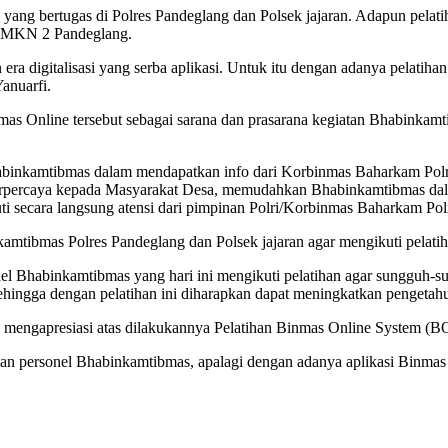
yang bertugas di Polres Pandeglang dan Polsek jajaran. Adapun pelatih
 SMKN 2 Pandeglang.
 era digitalisasi yang serba aplikasi. Untuk itu dengan adanya pelatih
anuarfi.
as Online tersebut sebagai sarana dan prasarana kegiatan Bhabinkamti
habinkamtibmas dalam mendapatkan info dari Korbinmas Baharkam Polr
terpercaya kepada Masyarakat Desa, memudahkan Bhabinkamtibmas dala
 secara langsung atensi dari pimpinan Polri/Korbinmas Baharkam Polri,
kamtibmas Polres Pandeglang dan Polsek jajaran agar mengikuti pelati
 Bhabinkamtibmas yang hari ini mengikuti pelatihan agar sungguh-su
 sehingga dengan pelatihan ini diharapkan dapat meningkatkan pengetah
engapresiasi atas dilakukannya Pelatihan Binmas Online System (BOS
an personel Bhabinkamtibmas, apalagi dengan adanya aplikasi Binmas