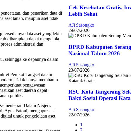
Cek Kesehatan Gratis, In
pencatatan, dan penarikan data di
Lebih Sehat
ma aset tanah, maupun aset tidak
AJi Sasongko
29/07/2026
tersedianya data aset yang lebih
aerah diharapkan dapat mengelola
 proses administrasi dan
DPRD Kabupaten Serang
Nasional Tahun 2026
adu, sehingga ke depannya dalam
AJi Sasongko
23/07/2026
nkret Pemkot Tangsel dalam
 modern. Tidak hanya membantu
u memperkuat pengawasan,
astikan aset daerah dapat
RSU Kota Tangerang Sel
anan publik.
Bakti Sosial Operasi Kata
i Kementerian Dalam Negeri.
AJi Sasongko
, Agus Fatoni, mengapresiasi
22/07/2026
igital untuk pengelolaan aset
1
2