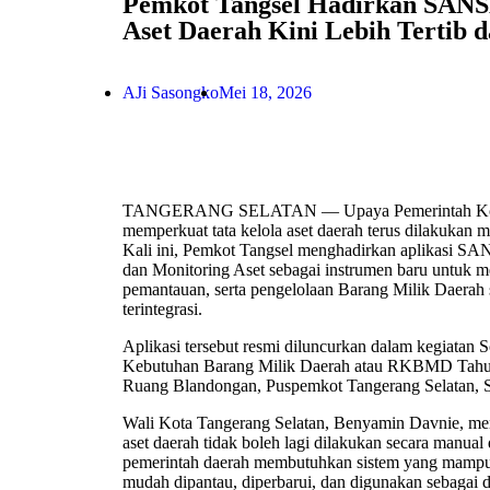
Pemkot Tangsel Hadirkan SANS
Aset Daerah Kini Lebih Tertib d
AJi Sasongko
Mei 18, 2026
TANGERANG SELATAN — Upaya Pemerintah Kota 
memperkuat tata kelola aset daerah terus dilakukan me
Kali ini, Pemkot Tangsel menghadirkan aplikasi SA
dan Monitoring Aset sebagai instrumen baru untuk 
pemantauan, serta pengelolaan Barang Milik Daerah se
terintegrasi.
Aplikasi tersebut resmi diluncurkan dalam kegiatan 
Kebutuhan Barang Milik Daerah atau RKBMD Tahun
Ruang Blandongan, Puspemkot Tangerang Selatan, S
Wali Kota Tangerang Selatan, Benyamin Davnie, m
aset daerah tidak boleh lagi dilakukan secara manual
pemerintah daerah membutuhkan sistem yang mampu 
mudah dipantau, diperbarui, dan digunakan sebagai 