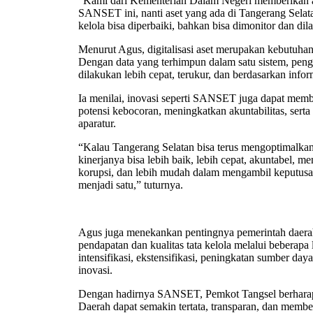
“Kami dari Kementerian Dalam Negeri memberikan apr
SANSET ini, nanti aset yang ada di Tangerang Selatan 
kelola bisa diperbaiki, bahkan bisa dimonitor dan di
Menurut Agus, digitalisasi aset merupakan kebutuhan
Dengan data yang terhimpun dalam satu sistem, pen
dilakukan lebih cepat, terukur, dan berdasarkan infor
Ia menilai, inovasi seperti SANSET juga dapat mem
potensi kebocoran, meningkatkan akuntabilitas, serta
aparatur.
“Kalau Tangerang Selatan bisa terus mengoptimalkan i
kinerjanya bisa lebih baik, lebih cepat, akuntabel, 
korupsi, dan lebih mudah dalam mengambil keputusa
menjadi satu,” tuturnya.
Agus juga menekankan pentingnya pemerintah daera
pendapatan dan kualitas tata kelola melalui beberapa l
intensifikasi, ekstensifikasi, peningkatan sumber daya
inovasi.
Dengan hadirnya SANSET, Pemkot Tangsel berharap
Daerah dapat semakin tertata, transparan, dan membe