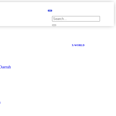
X-WORLD
Daerah
a