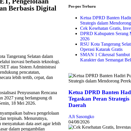
ET, Pengelolaan
Pos-pos Terbaru
an Berbasis Digital
Ketua DPRD Banten Hadir
Strategis dalam Mendoron
Cek Kesehatan Gratis, Inv
DPRD Kabupaten Serang M
2026
RSU Kota Tangerang Selata
Operasi Katarak Gratis
SMAN 1 Cikeusal Sambut 
Tangerang Selatan dalam
Karakter dan Semangat Bel
lalui inovasi berbasis teknologi.
NSET atau Sistem Administrasi
mendukung pencatatan,
cara lebih tertib, cepat, dan
Ketua DPRD Banten Hadi
Sosialisasi Penyusunan Rencana
 2027 yang berlangsung di
Tegaskan Peran Strategi
enin, 18 Mei 2026.
Daerah
enyampaikan bahwa pengelolaan
AJi Sasongko
 dan terpisah. Menurutnya,
04/08/2026
menyatukan data aset agar lebih
dasar dalam pengambilan