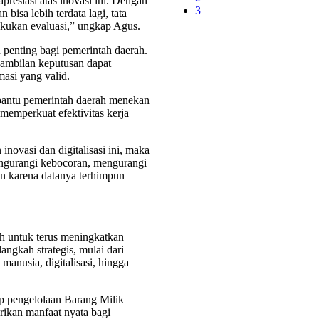
esiasi atas inovasi ini. Dengan
3
bisa lebih terdata lagi, tata
lakukan evaluasi,” ungkap Agus.
 penting bagi pemerintah daerah.
gambilan keputusan dapat
masi yang valid.
bantu pemerintah daerah menekan
 memperkuat efektivitas kerja
novasi dan digitalisasi ini, maka
mengurangi kebocoran, mengurangi
n karena datanya terhimpun
h untuk terus meningkatkan
angkah strategis, mulai dari
 manusia, digitalisasi, hingga
 pengelolaan Barang Milik
rikan manfaat nyata bagi