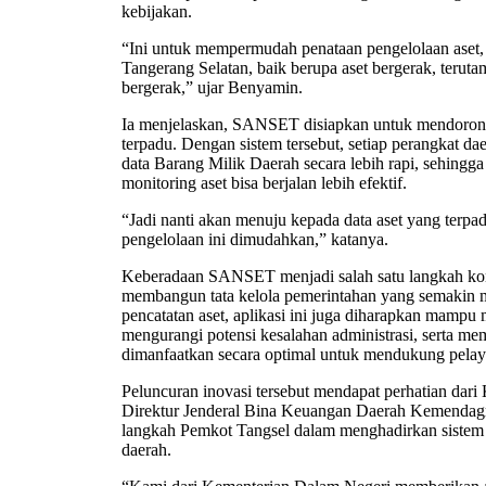
kebijakan.
“Ini untuk mempermudah penataan pengelolaan aset, 
Tangerang Selatan, baik berupa aset bergerak, teruta
bergerak,” ujar Benyamin.
Ia menjelaskan, SANSET disiapkan untuk mendorong 
terpadu. Dengan sistem tersebut, setiap perangkat d
data Barang Milik Daerah secara lebih rapi, sehingga
monitoring aset bisa berjalan lebih efektif.
“Jadi nanti akan menuju kepada data aset yang terp
pengelolaan ini dimudahkan,” katanya.
Keberadaan SANSET menjadi salah satu langkah ko
membangun tata kelola pemerintahan yang semakin
pencatatan aset, aplikasi ini juga diharapkan mamp
mengurangi potensi kesalahan administrasi, serta mem
dimanfaatkan secara optimal untuk mendukung pelay
Peluncuran inovasi tersebut mendapat perhatian dar
Direktur Jenderal Bina Keuangan Daerah Kemendagri
langkah Pemkot Tangsel dalam menghadirkan sistem d
daerah.