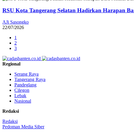
RSU Kota Tangerang Selatan Hadirkan Harapan Baru
AJi Sasongko
22/07/2026
1
2
3
Regional
Serang Raya
Tangerang Raya
Pandeglang
Cilegon
Lebak
Nasional
Redaksi
Redaksi
Pedoman Media Siber