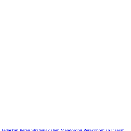
Tegaskan Peran Strategis dalam Mendorong Perekonomian Daerah