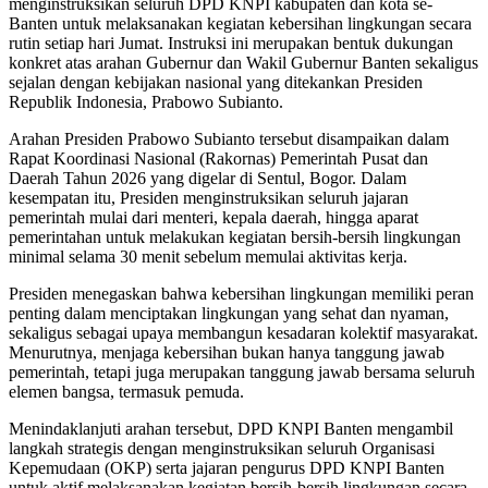
menginstruksikan seluruh DPD KNPI kabupaten dan kota se-
Banten untuk melaksanakan kegiatan kebersihan lingkungan secara
rutin setiap hari Jumat. Instruksi ini merupakan bentuk dukungan
konkret atas arahan Gubernur dan Wakil Gubernur Banten sekaligus
sejalan dengan kebijakan nasional yang ditekankan Presiden
Republik Indonesia, Prabowo Subianto.
Arahan Presiden Prabowo Subianto tersebut disampaikan dalam
Rapat Koordinasi Nasional (Rakornas) Pemerintah Pusat dan
Daerah Tahun 2026 yang digelar di Sentul, Bogor. Dalam
kesempatan itu, Presiden menginstruksikan seluruh jajaran
pemerintah mulai dari menteri, kepala daerah, hingga aparat
pemerintahan untuk melakukan kegiatan bersih-bersih lingkungan
minimal selama 30 menit sebelum memulai aktivitas kerja.
Presiden menegaskan bahwa kebersihan lingkungan memiliki peran
penting dalam menciptakan lingkungan yang sehat dan nyaman,
sekaligus sebagai upaya membangun kesadaran kolektif masyarakat.
Menurutnya, menjaga kebersihan bukan hanya tanggung jawab
pemerintah, tetapi juga merupakan tanggung jawab bersama seluruh
elemen bangsa, termasuk pemuda.
Menindaklanjuti arahan tersebut, DPD KNPI Banten mengambil
langkah strategis dengan menginstruksikan seluruh Organisasi
Kepemudaan (OKP) serta jajaran pengurus DPD KNPI Banten
untuk aktif melaksanakan kegiatan bersih-bersih lingkungan secara