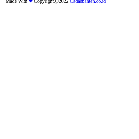
Made With
❤
CopyrightⒸ2022
Cadasbanten.co.id