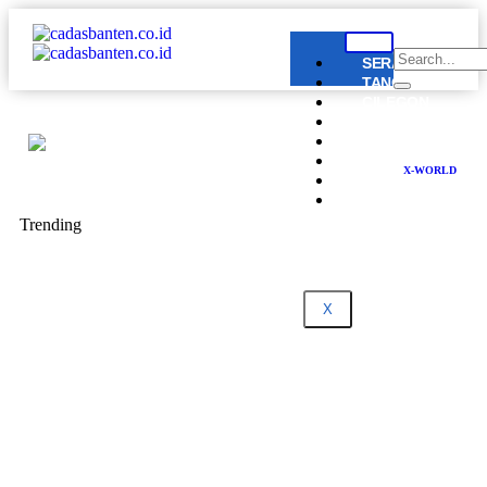
SERANG
TANGERANG
CILEGON
LEBAK
PANDEGLANG
BANTEN
X-WORLD
NASIONAL
DPRD
BANTEN
Trending
X