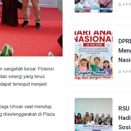
AJI 
DPRD
Meng
Nasi
 sangatlah besar. Potensi
AJI 
dan sinergi yang terus
dapat terwujud menjadi
 Saga Ichsan saat menutup
RSU 
g diselenggarakan di Plaza
Hadi
Sosi