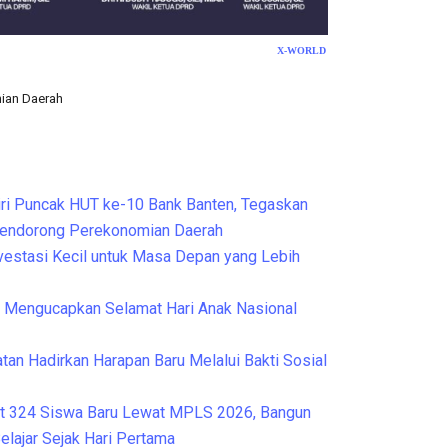
X-WORLD
mian Daerah
Cek Kesehatan Grat
ri Puncak HUT ke-10 Bank Banten, Tegaskan
Mendorong Perekonomian Daerah
nvestasi Kecil untuk Masa Depan yang Lebih
Mengucapkan Selamat Hari Anak Nasional
tan Hadirkan Harapan Baru Melalui Bakti Sosial
t 324 Siswa Baru Lewat MPLS 2026, Bangun
elajar Sejak Hari Pertama