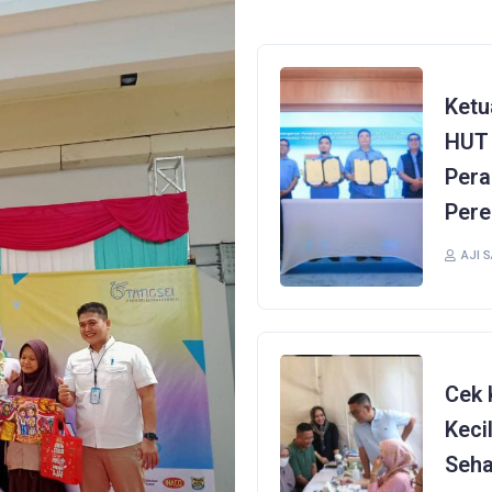
Ketu
HUT 
Pera
Pere
AJI 
Cek 
Keci
Seha