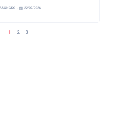
SASONGKO
22/07/2026
1
2
3