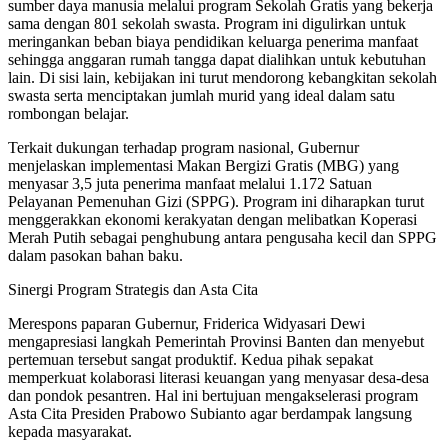
sumber daya manusia melalui program Sekolah Gratis yang bekerja
sama dengan 801 sekolah swasta. Program ini digulirkan untuk
meringankan beban biaya pendidikan keluarga penerima manfaat
sehingga anggaran rumah tangga dapat dialihkan untuk kebutuhan
lain. Di sisi lain, kebijakan ini turut mendorong kebangkitan sekolah
swasta serta menciptakan jumlah murid yang ideal dalam satu
rombongan belajar.
​Terkait dukungan terhadap program nasional, Gubernur
menjelaskan implementasi Makan Bergizi Gratis (MBG) yang
menyasar 3,5 juta penerima manfaat melalui 1.172 Satuan
Pelayanan Pemenuhan Gizi (SPPG). Program ini diharapkan turut
menggerakkan ekonomi kerakyatan dengan melibatkan Koperasi
Merah Putih sebagai penghubung antara pengusaha kecil dan SPPG
dalam pasokan bahan baku.
​Sinergi Program Strategis dan Asta Cita
Merespons paparan Gubernur, Friderica Widyasari Dewi
mengapresiasi langkah Pemerintah Provinsi Banten dan menyebut
pertemuan tersebut sangat produktif. Kedua pihak sepakat
memperkuat kolaborasi literasi keuangan yang menyasar desa-desa
dan pondok pesantren. Hal ini bertujuan mengakselerasi program
Asta Cita Presiden Prabowo Subianto agar berdampak langsung
kepada masyarakat.