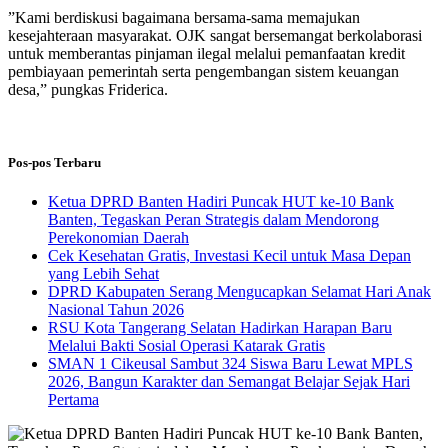
​”Kami berdiskusi bagaimana bersama-sama memajukan
kesejahteraan masyarakat. OJK sangat bersemangat berkolaborasi
untuk memberantas pinjaman ilegal melalui pemanfaatan kredit
pembiayaan pemerintah serta pengembangan sistem keuangan
desa,” pungkas Friderica.
Pos-pos Terbaru
Ketua DPRD Banten Hadiri Puncak HUT ke-10 Bank
Banten, Tegaskan Peran Strategis dalam Mendorong
Perekonomian Daerah
Cek Kesehatan Gratis, Investasi Kecil untuk Masa Depan
yang Lebih Sehat
DPRD Kabupaten Serang Mengucapkan Selamat Hari Anak
Nasional Tahun 2026
RSU Kota Tangerang Selatan Hadirkan Harapan Baru
Melalui Bakti Sosial Operasi Katarak Gratis
SMAN 1 Cikeusal Sambut 324 Siswa Baru Lewat MPLS
2026, Bangun Karakter dan Semangat Belajar Sejak Hari
Pertama