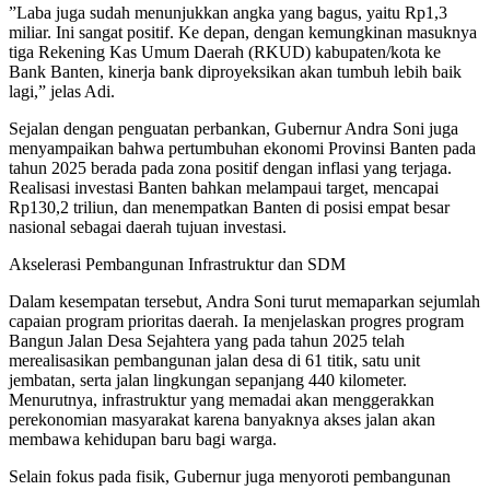
​”Laba juga sudah menunjukkan angka yang bagus, yaitu Rp1,3
miliar. Ini sangat positif. Ke depan, dengan kemungkinan masuknya
tiga Rekening Kas Umum Daerah (RKUD) kabupaten/kota ke
Bank Banten, kinerja bank diproyeksikan akan tumbuh lebih baik
lagi,” jelas Adi.
​Sejalan dengan penguatan perbankan, Gubernur Andra Soni juga
menyampaikan bahwa pertumbuhan ekonomi Provinsi Banten pada
tahun 2025 berada pada zona positif dengan inflasi yang terjaga.
Realisasi investasi Banten bahkan melampaui target, mencapai
Rp130,2 triliun, dan menempatkan Banten di posisi empat besar
nasional sebagai daerah tujuan investasi.
​Akselerasi Pembangunan Infrastruktur dan SDM
Dalam kesempatan tersebut, Andra Soni turut memaparkan sejumlah
capaian program prioritas daerah. Ia menjelaskan progres program
Bangun Jalan Desa Sejahtera yang pada tahun 2025 telah
merealisasikan pembangunan jalan desa di 61 titik, satu unit
jembatan, serta jalan lingkungan sepanjang 440 kilometer.
Menurutnya, infrastruktur yang memadai akan menggerakkan
perekonomian masyarakat karena banyaknya akses jalan akan
membawa kehidupan baru bagi warga.
​Selain fokus pada fisik, Gubernur juga menyoroti pembangunan