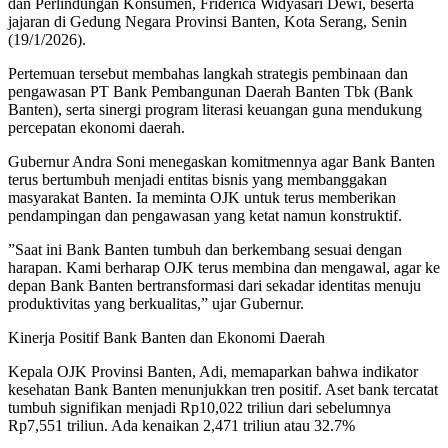
dan Perlindungan Konsumen, Friderica Widyasari Dewi, beserta
jajaran di Gedung Negara Provinsi Banten, Kota Serang, Senin
(19/1/2026).
​Pertemuan tersebut membahas langkah strategis pembinaan dan
pengawasan PT Bank Pembangunan Daerah Banten Tbk (Bank
Banten), serta sinergi program literasi keuangan guna mendukung
percepatan ekonomi daerah.
​Gubernur Andra Soni menegaskan komitmennya agar Bank Banten
terus bertumbuh menjadi entitas bisnis yang membanggakan
masyarakat Banten. Ia meminta OJK untuk terus memberikan
pendampingan dan pengawasan yang ketat namun konstruktif.
​”Saat ini Bank Banten tumbuh dan berkembang sesuai dengan
harapan. Kami berharap OJK terus membina dan mengawal, agar ke
depan Bank Banten bertransformasi dari sekadar identitas menuju
produktivitas yang berkualitas,” ujar Gubernur.
​Kinerja Positif Bank Banten dan Ekonomi Daerah
Kepala OJK Provinsi Banten, Adi, memaparkan bahwa indikator
kesehatan Bank Banten menunjukkan tren positif. Aset bank tercatat
tumbuh signifikan menjadi Rp10,022 triliun dari sebelumnya
Rp7,551 triliun. Ada kenaikan 2,471 triliun atau 32.7%