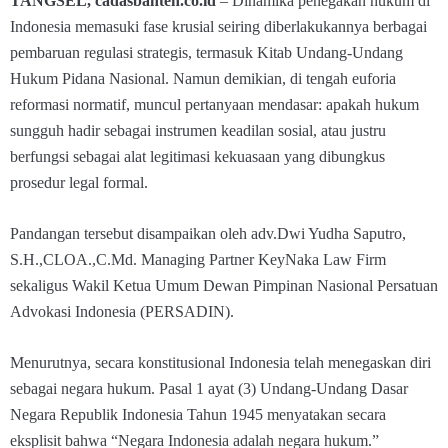
TANGSEL, cadasbanten.co.id
– Dinamika penegakan hukum di
Indonesia memasuki fase krusial seiring diberlakukannya berbagai
pembaruan regulasi strategis, termasuk Kitab Undang-Undang
Hukum Pidana Nasional. Namun demikian, di tengah euforia
reformasi normatif, muncul pertanyaan mendasar: apakah hukum
sungguh hadir sebagai instrumen keadilan sosial, atau justru
berfungsi sebagai alat legitimasi kekuasaan yang dibungkus
prosedur legal formal.
Pandangan tersebut disampaikan oleh adv.Dwi Yudha Saputro,
S.H.,CLOA.,C.Md. Managing Partner KeyNaka Law Firm
sekaligus Wakil Ketua Umum Dewan Pimpinan Nasional Persatuan
Advokasi Indonesia (PERSADIN).
Menurutnya, secara konstitusional Indonesia telah menegaskan diri
sebagai negara hukum. Pasal 1 ayat (3) Undang-Undang Dasar
Negara Republik Indonesia Tahun 1945 menyatakan secara
eksplisit bahwa “Negara Indonesia adalah negara hukum.”