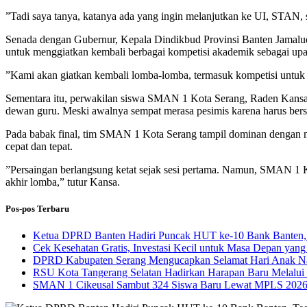
​”Tadi saya tanya, katanya ada yang ingin melanjutkan ke UI, STAN, 
​Senada dengan Gubernur, Kepala Dindikbud Provinsi Banten Jamalu
untuk menggiatkan kembali berbagai kompetisi akademik sebagai up
​”Kami akan giatkan kembali lomba-lomba, termasuk kompetisi untuk 
​Sementara itu, perwakilan siswa SMAN 1 Kota Serang, Raden Kansa 
dewan guru. Meski awalnya sempat merasa pesimis karena harus bers
​Pada babak final, tim SMAN 1 Kota Serang tampil dominan denga
cepat dan tepat.
​”Persaingan berlangsung ketat sejak sesi pertama. Namun, SMAN 1
akhir lomba,” tutur Kansa.
Pos-pos Terbaru
Ketua DPRD Banten Hadiri Puncak HUT ke-10 Bank Banten, 
Cek Kesehatan Gratis, Investasi Kecil untuk Masa Depan yang
DPRD Kabupaten Serang Mengucapkan Selamat Hari Anak Na
RSU Kota Tangerang Selatan Hadirkan Harapan Baru Melalui B
SMAN 1 Cikeusal Sambut 324 Siswa Baru Lewat MPLS 2026, 