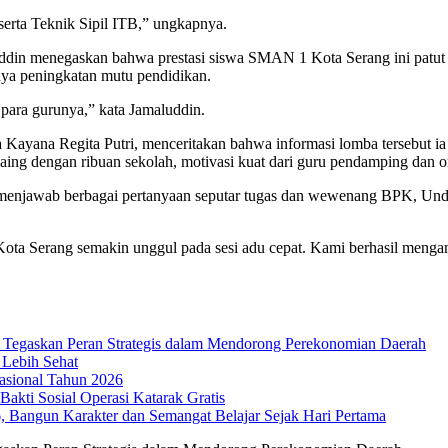
serta Teknik Sipil ITB,” ungkapnya.
ddin menegaskan bahwa prestasi siswa SMAN 1 Kota Serang ini patut 
aya peningkatan mutu pendidikan.
para gurunya,” kata Jamaluddin.
Kayana Regita Putri, menceritakan bahwa informasi lomba tersebut ia
aing dengan ribuan sekolah, motivasi kuat dari guru pendamping dan
n menjawab berbagai pertanyaan seputar tugas dan wewenang BPK, U
 Kota Serang semakin unggul pada sesi adu cepat. Kami berhasil men
Tegaskan Peran Strategis dalam Mendorong Perekonomian Daerah
 Lebih Sehat
sional Tahun 2026
akti Sosial Operasi Katarak Gratis
Bangun Karakter dan Semangat Belajar Sejak Hari Pertama