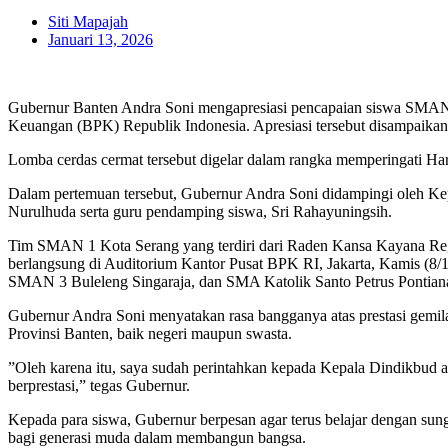
Siti Mapajah
Januari 13, 2026
Gubernur Banten Andra Soni mengapresiasi pencapaian siswa SMAN 1
Keuangan (BPK) Republik Indonesia. Apresiasi tersebut disampaikan 
​Lomba cerdas cermat tersebut digelar dalam rangka memperingati
​Dalam pertemuan tersebut, Gubernur Andra Soni didampingi oleh K
Nurulhuda serta guru pendamping siswa, Sri Rahayuningsih.
​Tim SMAN 1 Kota Serang yang terdiri dari Raden Kansa Kayana Regit
berlangsung di Auditorium Kantor Pusat BPK RI, Jakarta, Kamis (8
SMAN 3 Buleleng Singaraja, dan SMA Katolik Santo Petrus Pontian
​Gubernur Andra Soni menyatakan rasa bangganya atas prestasi gemilan
Provinsi Banten, baik negeri maupun swasta.
​”Oleh karena itu, saya sudah perintahkan kepada Kepala Dindikbud a
berprestasi,” tegas Gubernur.
​Kepada para siswa, Gubernur berpesan agar terus belajar dengan su
bagi generasi muda dalam membangun bangsa.